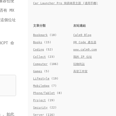
 伺服器也使
Car Launcher Pro 簡易佈景主題 (適用手機)
有 MX
，這個位址
文章分類
友站連結
Bookmark
(18)
Calm9 Blog
Books
(15)
QR Code 產生器
CPT 命
Coding
(52)
www.calm9.com
Collect
(23)
我的 IP 位址
Computer
(106)
玩物尚誌
Games
(5)
高登工作室
Lifestyle
(19)
MobileApp
(7)
Phone/Tablet
(8)
Project
(19)
Security
(22)
om」。如此
Server
(116)