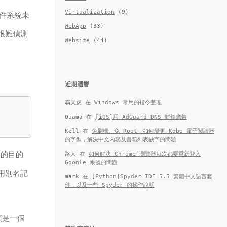
Virtualization
(9)
件系統未
WebApp
(33)
題很難偵測
Website
(44)
近期迴響
霸天虎
在
Windows 常用的指令整理
Ouama
在
[iOS]用 AdGuard DNS 封鎖廣告
Kell
在
免刷機、免 Root，如何變更 Kobo 電子閱讀器
的字型，解決中文內容及書籍列表缺字的問題
終的目的
路人
在
如何解決 Chrome 瀏覽器每次都要重新登入
Google 帳號的問題
使用別名記
mark
在
[Python]Spyder IDE 5.5 繁體中文語言套
件，以及一些 Spyder 的操作說明
須是一個