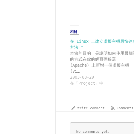
中
窗
開
中
啟)
開
啟)
相關
在 Linux 上建立虛擬主機最快速
方法 *
本篇的目的，是說明如何使用最簡
的方式在你的網頁伺服器
(Apache) 上新增一個虛擬主機
(Vi…
2003-08-29
在「Project」中
Write comment
Comments
No comments yet.