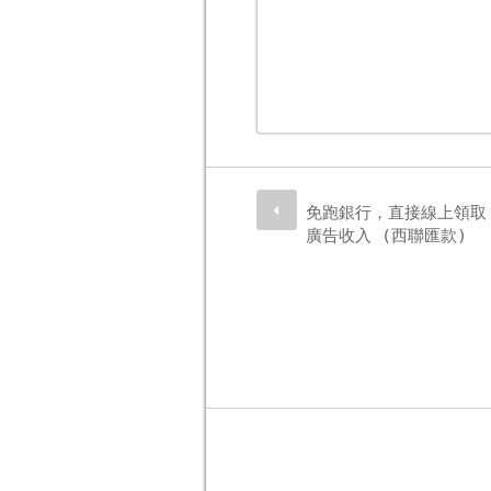
免跑銀行，直接線上領取 Go
廣告收入 (西聯匯款)