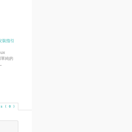
快速安裝指引
ux
用單純的
…
ts ( 0 )