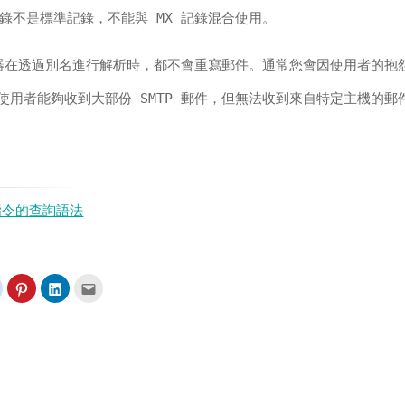
E 記錄不是標準記錄，不能與 MX 記錄混合使用。
伺服器在透過別名進行解析時，都不會重寫郵件。通常您會因使用者的抱
使用者能夠收到大部份 SMTP 郵件，但無法收到來自特定主機的郵
p 指令的查詢語法
分
分
分
點
享
享
享
這
到
到
到
裡
t(在
Reddit(在
Pinterest(在
LinkedIn(在
寄
新
新
新
給
視
視
視
朋
窗
窗
窗
友
中
中
中
(在
開
開
開
新
啟)
啟)
啟)
視
窗