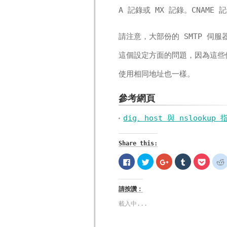
A 記錄或 MX 記錄。CNAM
請注意，大部份的 SMTP 
這個設定方面的問題，因為這些
使用相同地址也一樣。
參考網頁
dig、host 與 nslooku
Share this:
按
分
按
分
分
一
享
一
享
享
下
到
下
到
到
以
Twitter(在
以
Tumblr(在
Pocke
分
新
分
新
新
請按讚：
享
視
享
視
視
至
窗
到
窗
窗
Facebook(在
中
Google+
中
中
載入中...
新
開
(在
開
開
視
啟)
新
啟)
啟)
窗
視