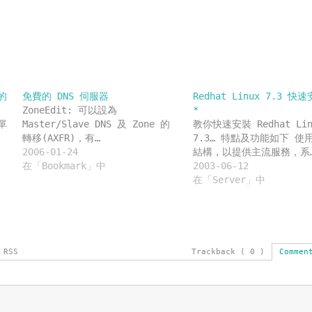
中
開
啟)
的
免費的 DNS 伺服器
Redhat Linux 7.3 
ZoneEdit: 可以設為
*
單
Master/Slave DNS 及 Zone 的
教你快速安裝 Redhat Lin
轉移(AXFR)，有…
7.3… 特點及功能如下 使
2006-01-24
結構，以提供主流服務，系
在「Bookmark」中
2003-06-12
在「Server」中
 RSS
Trackback ( 0 )
Commen