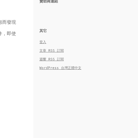
贊助商連結
怨而發現
其它
件，即使
登入
文章
RSS
訂閱
迴響
RSS
訂閱
WordPress 台灣正體中文