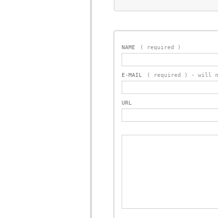
NAME
( required )
E-MAIL
( required ) - will 
URL