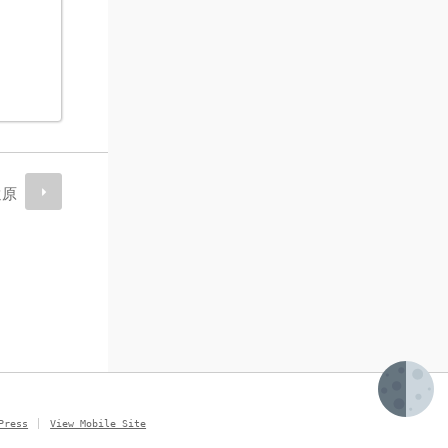
還原
Press
View Mobile Site