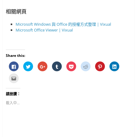
相關網頁
Microsoft Windows 與 Office 的授權方式整理 | Vixual
Microsoft Office Viewer | Vixual
Share this:
按
分
按
分
分
分
分
分
一
享
一
享
享
享
享
享
下
到
下
到
到
到
到
到
以
T
以
T
P
R
P
L
點
分
w
分
u
o
e
i
i
這
享
i
享
m
c
d
n
n
裡
至
t
到
b
k
d
t
k
寄
F
t
G
l
e
i
e
e
給
請按讚：
a
e
o
r
t
t
r
d
朋
c
r
o
(
(
(
e
I
友
e
(
g
在
在
在
s
n
(
載入中...
b
在
l
新
新
新
t
(
在
o
新
e
視
視
視
(
在
新
o
視
+
窗
窗
窗
在
新
視
k
窗
(
中
中
中
新
視
窗
(
中
在
開
開
開
視
窗
中
在
開
新
啟
啟
啟
窗
中
開
新
啟
視
)
)
)
中
開
啟
視
)
窗
開
啟
)
窗
中
啟
)