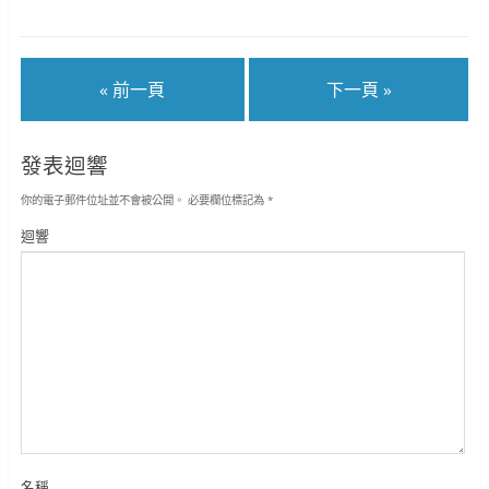
« 前一頁
下一頁 »
發表迴響
你的電子郵件位址並不會被公開。
必要欄位標記為
*
迴響
名稱