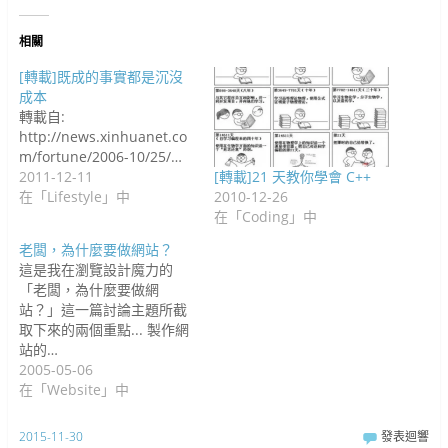
中
開
)
開
啟
啟
)
)
相關
[轉載]既成的事實都是沉沒
成本
轉載自:
http://news.xinhuanet.co
m/fortune/2006-10/25/…
2011-12-11
[轉載]21 天教你學會 C++
在「Lifestyle」中
2010-12-26
在「Coding」中
老闆，為什麼要做網站？
這是我在瀏覽設計魔力的
「老闆，為什麼要做網
站？」這一篇討論主題所截
取下來的兩個重點... 製作網
站的…
2005-05-06
在「Website」中
2015-11-30
發表迴響