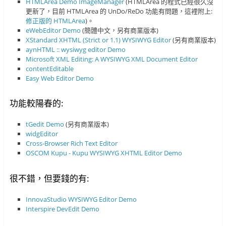
HTMLArea
Demo
ImageManager
(HTMLArea 的程式已經很久沒
更新了，目前 HTMLArea 的 UnDo/ReDo 功能有問題，這裡附上:
修正版的 HTMLArea
)。
eWebEditor
Demo
(簡體中文，另有商業版本)
XStandard XHTML (Strict or 1.1) WYSIWYG Editor
(另有商業版本)
aynHTML :: wysiwyg editor
Demo
Microsoft XML Editing: A WYSIWYG XML Document Editor
contentEditable
Easy Web Editor
Demo
功能較陽春的:
tGedit
Demo
(另有商業版本)
widgEditor
Cross-Browser Rich Text Editor
OSCOM Kupu - Kupu WYSIWYG XHTML Editor
Demo
很不錯，但要錢的有:
InnovaStudio WYSIWYG Editor
Demo
Interspire DevEdit
Demo