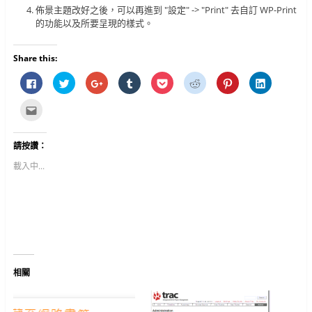
佈景主題改好之後，可以再進到 "設定" -> "Print" 去自訂 WP-Print
的功能以及所要呈現的樣式。
Share this:
按
分
按
分
分
分
分
分
一
享
一
享
享
享
享
享
下
到
下
到
到
到
到
到
以
T
以
T
P
R
P
L
點
分
w
分
u
o
e
i
i
這
享
i
享
m
c
d
n
n
裡
至
t
到
b
k
d
t
k
寄
F
t
G
l
e
i
e
e
給
請按讚：
a
e
o
r
t
t
r
d
朋
c
r
o
(
(
(
e
I
友
e
(
g
在
在
在
s
n
(
載入中...
b
在
l
新
新
新
t
(
在
o
新
e
視
視
視
(
在
新
o
視
+
窗
窗
窗
在
新
視
k
窗
(
中
中
中
新
視
窗
(
中
在
開
開
開
視
窗
中
在
開
新
啟
啟
啟
窗
中
開
新
啟
視
)
)
)
中
開
啟
視
)
窗
開
啟
)
窗
中
啟
)
中
開
)
開
啟
啟
)
)
相關