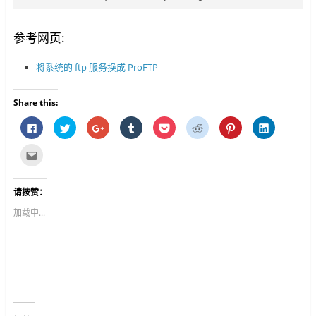
参考网页:
将系统的 ftp 服务换成 ProFTP
Share this:
按
分
按
分
分
分
分
分
一
享
一
享
享
享
享
享
下
到
下
到
到
到
到
到
以
T
以
T
P
R
P
L
点
分
w
分
u
o
e
i
i
这
享
i
享
m
c
d
n
n
里
至
t
到
b
k
d
t
k
寄
F
t
G
l
e
i
e
e
给
请按赞：
a
e
o
r
t
t
r
d
朋
c
r
o
(
(
(
e
I
友
e
(
g
在
在
在
s
n
(
加载中...
b
在
l
新
新
新
t
(
在
o
新
e
视
视
视
(
在
新
o
视
+
窗
窗
窗
在
新
视
k
窗
(
中
中
中
新
视
窗
(
中
在
开
开
开
视
窗
中
在
开
新
启
启
启
窗
中
开
新
启
视
)
)
)
中
开
启
视
)
窗
开
启
)
窗
中
启
)
中
开
)
开
启
启
)