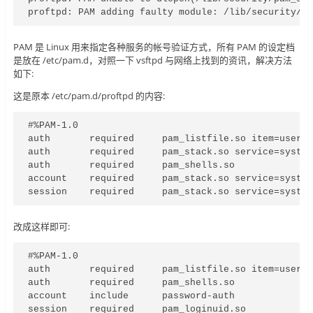
proftpd: PAM adding faulty module: /lib/security/p
PAM 是 Linux 用来指定各种服务的帐号验证方式，所有 PAM 的设定档
是放在 /etc/pam.d，对照一下 vsftpd 与网络上找到的资讯，解决方法
如下:
这是原本 /etc/pam.d/proftpd 的内容:
#%PAM-1.0

auth       required     pam_listfile.so item=user s
auth       required     pam_stack.so service=system
auth       required     pam_shells.so

account    required     pam_stack.so service=system
session    required     pam_stack.so service=syste
改成这样即可:
#%PAM-1.0

auth       required     pam_listfile.so item=user s
auth       required     pam_shells.so

account    include      password-auth

session    required     pam_loginuid.so