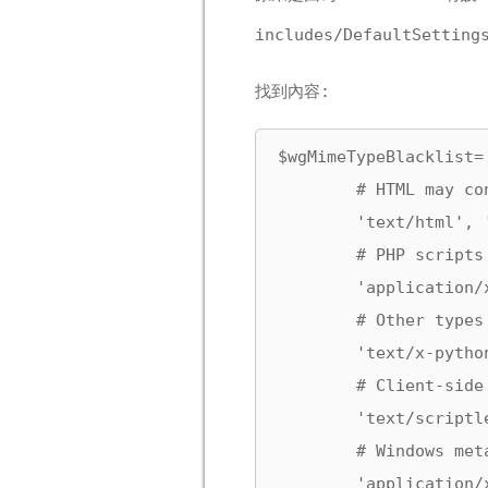
includes/DefaultSetting
找到內容:
$wgMimeTypeBlacklist= 
        # HTML may co
        'text/html', 
        # PHP scripts
        'application/
        # Other types
        'text/x-pytho
        # Client-side
        'text/scriptl
        # Windows met
        'application/x