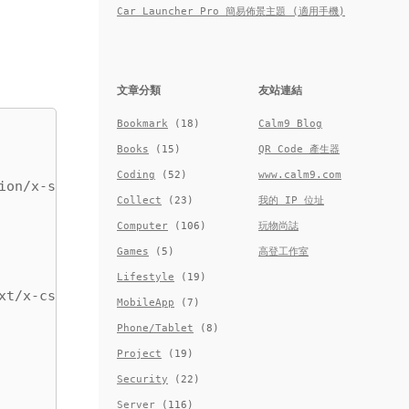
Car Launcher Pro 簡易佈景主題 (適用手機)
文章分類
友站連結
Bookmark
(18)
Calm9 Blog
Books
(15)
QR Code 產生器
Coding
(52)
www.calm9.com
ion/x-shellscript',

Collect
(23)
我的 IP 位址
Computer
(106)
玩物尚誌
Games
(5)
高登工作室
Lifestyle
(19)
t/x-csh',

MobileApp
(7)
Phone/Tablet
(8)
Project
(19)
Security
(22)
Server
(116)