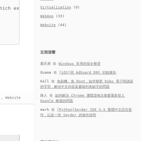
Virtualization
(9)
hich exploits the

WebApp
(33)
Website
(44)
近期迴響
霸天虎
在
Windows 常用的指令整理
Ouama
在
[iOS]用 AdGuard DNS 封鎖廣告
Kell
在
免刷機、免 Root，如何變更 Kobo 電子閱讀器
的字型，解決中文內容及書籍列表缺字的問題
路人
在
如何解決 Chrome 瀏覽器每次都要重新登入
,
Website
Google 帳號的問題
mark
在
[Python]Spyder IDE 5.5 繁體中文語言套
件，以及一些 Spyder 的操作說明