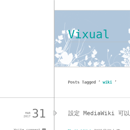
Vixual
Posts Tagged ‘
wiki
’
31
設定 MediaWiki 可
MAR
2017
Write comment