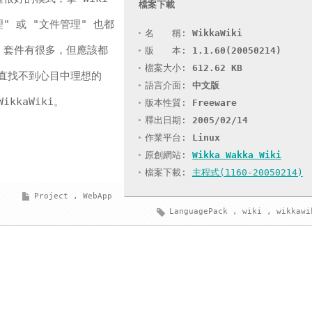
檔案下載
理" 或 "文件管理" 也都
名 稱:
WikkaWiki
i 套件有很多，但應該都
版 本:
1.1.60(20050214)
檔案大小:
612.62 KB
直找不到心目中理想的
語言介面:
中文版
kkaWiki。
版本性質:
Freeware
釋出日期:
2005/02/14
作業平台:
Linux
原創網站:
Wikka Wakka Wiki
檔案下載:
主程式(1160-20050214)
Project
,
WebApp
LanguagePack
,
wiki
,
wikkawi