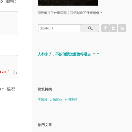
hp 編輯:
我們解決了什麼問題？我們創造了什麼價值？
人都來了，不按個讚怎麼說得過去 ^_^
rar'
 );
ar 檔都
簡繁轉換
不轉換
大陆简体
台灣正體
熱門文章