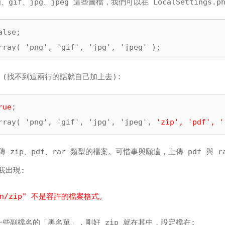
gif、jpg、jpeg 這些圖檔，我們可以在 LocalSettings.p
lse;

rray( 'png', 'gif', 'jpg', 'jpeg' );
 (找不到這兩行的話就自己加上去):
rue
;

rray( 'png', 'gif', 'jpg', 'jpeg', 
'zip', 'pdf', '
zip、pdf、rar 類型的檔案。可惜事與願違，上傳 pdf 與 r
我出現:
tion/zip" 不是容許的檔案格式。
有設一些副檔名的「黑名單」，剛好 zip 就在其中，設定檔在: