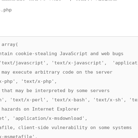
s.php
array(

ntain cookie-stealing JavaScript and web bugs

'text/javascript', 'text/x-javascript',  'applicat
 may execute arbitrary code on the server

x-php', 'text/x-php',

 that may be interpreted by some servers

n', 'text/x-perl', 'text/x-bash', 'text/x-sh', 'tex
 hazards on Internet Explorer

et', 'application/x-msdownload',

afile, client-side vulnerability on some systems

-msmetafile',
