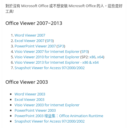
對於沒有 Microsoft Office 或不想安裝 Microsoft Office 的人，這些是好
工具!
Office Viewer 2007~2013
Word Viewer 2007
Excel Viewer 2007
(
SP3
)
PowerPoint Viewer 2007
(
SP3
)
Visio Viewer 2007 for Internet Explorer
(
SP3
)
Visio Viewer 2010 for Internet Explorer
(SP2:
x86
,
x64
)
Visio Viewer 2013 for Internet Explorer - x86 & x64
Snapshot Viewer for Access 97/2000/2002
Office Viewer 2003
Word Viewer 2003
Excel Viewer 2003
Visio Viewer 2003 for Internet Explorer
PowerPoint Viewer 2003
PowerPoint 2003 增益集：Office Animation Runtime
Snapshot Viewer for Access 97/2000/2002