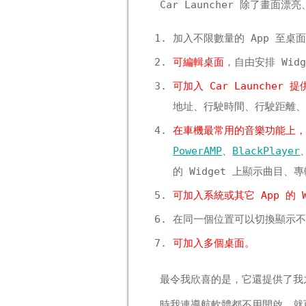
Car Launcher 除了畫
加入不限數量的 App 至桌
可編輯桌面
，自由安排 Wid
可加入 Car Launcher 提
地址、行駛時間、行駛距離、最高
在車機最常用的音樂功能上，它還
PowerAMP
、
BlackPlayer
的 Widget 上顯示曲目、
可加入系統或其它 App 的 W
在同一個位置可以切換顯示不同的 W
可加入多個桌面。
最令我欣喜的是，它還提供了我之前
時我連導航軟體都不用開啟，就