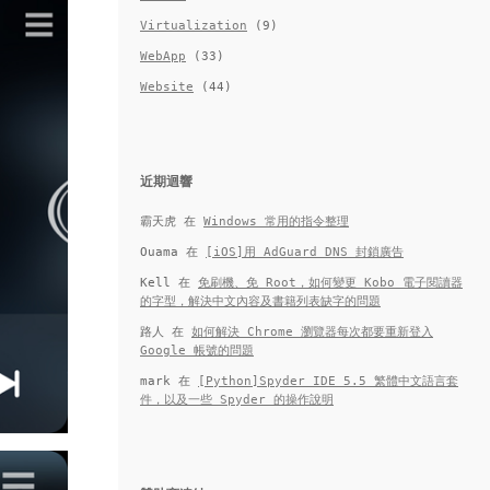
Virtualization
(9)
WebApp
(33)
Website
(44)
近期迴響
霸天虎
在
Windows 常用的指令整理
Ouama
在
[iOS]用 AdGuard DNS 封鎖廣告
Kell
在
免刷機、免 Root，如何變更 Kobo 電子閱讀器
的字型，解決中文內容及書籍列表缺字的問題
路人
在
如何解決 Chrome 瀏覽器每次都要重新登入
Google 帳號的問題
mark
在
[Python]Spyder IDE 5.5 繁體中文語言套
件，以及一些 Spyder 的操作說明