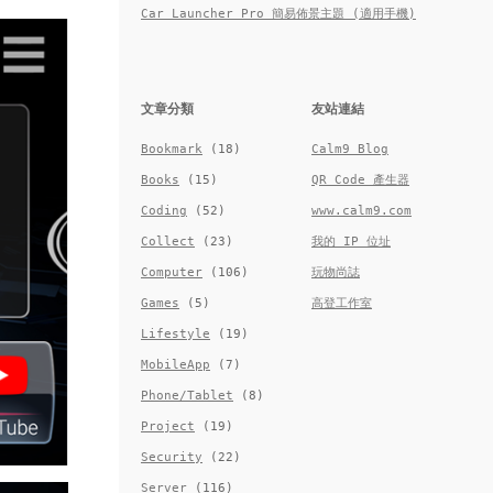
Car Launcher Pro 簡易佈景主題 (適用手機)
文章分類
友站連結
Bookmark
(18)
Calm9 Blog
Books
(15)
QR Code 產生器
Coding
(52)
www.calm9.com
Collect
(23)
我的 IP 位址
Computer
(106)
玩物尚誌
Games
(5)
高登工作室
Lifestyle
(19)
MobileApp
(7)
Phone/Tablet
(8)
Project
(19)
Security
(22)
Server
(116)