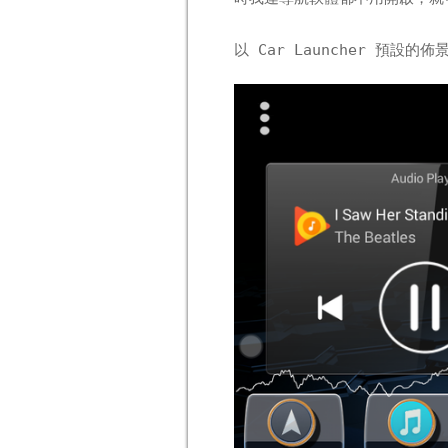
以 Car Launcher 預