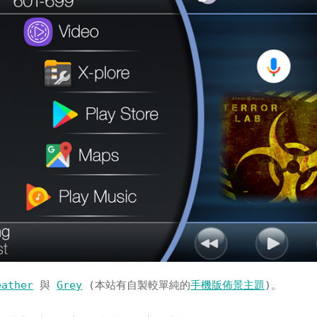
eather
與
Grey
(本站有自製較單純的
手機版佈景主題
)。