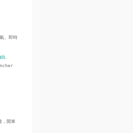
天氣、即時
ph
、
ncher
後，開車