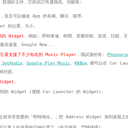
面漂亮、質感好之外，它的自訂性還很高。功能有:
面，並且可以修改 App 的名稱、圖示、順序。
get 的位置、大小。
供的 Widget
，例如: 即時車速、時間、音樂控制、音浪、日期、
速度、Google Now...
支援了不少知名的 Music Player
，我試過的有:
Phonogra
、
JetAudio
、
Google Play Music
、
KKBox
都可以在 Car Lau
專輯封面。
idget。
idget (僅限 Car Launcher 的 Widget)。
非常想要的「即時地址」，把 Address Widget 加到桌面之
可以馬上知道我的詳細位置了 (包含路段、門牌號碼)。