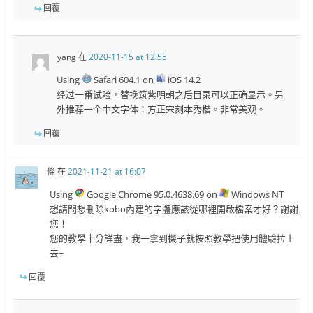
回覆
yang
在
2020-11-15 at 12:55
Using
Safari 604.1 on
iOS 14.2
经过一番试验，替换筑紫明朝之后目录可以正确显示。另
外推荐一个中文字体：方正宋刻本秀楷。非常美观。
回覆
條
在
2021-11-21 at 16:07
Using
Google Chrome 95.0.4638.69 on
Windows NT
想請問想刪除kobo內建的字體應該從哪裡開啟檔案才好？謝謝
您！
您的教學十分詳盡，我一拿到機子就按照教學把使用體驗拉上
去~
回覆