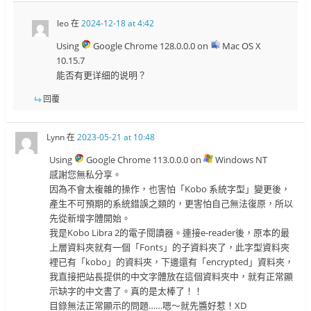
leo
在
2024-12-18 at 4:42
Using
Google Chrome 128.0.0.0 on
Mac OS X
10.15.7
能否有更详细的说明？
回覆
Lynn
在
2023-05-21 at 10:48
Using
Google Chrome 113.0.0.0 on
Windows NT
感謝您無私分享。
因為不會太複雜的操作，也害怕「Kobo 系統字型」變更後，
產生不可預期的系統錯誤之類的，更害怕自己無法復原，所以
先從新增字體開始。
我是Kobo Libra 2的電子閱讀器。連接e-reader後，原本的最
上層資料夾就有一個「Fonts」的子資料夾了，此字型資料夾
裡已有「kobo」的資料夾，下邊還有「encrypted」資料夾，
我直接把站長提供的中文字體放在這個資料夾中，就有正常顯
示缺字的中文書了。真的是太棒了！！
目錄無法正常顯示的問題……嗯～就先醬好惹！XD