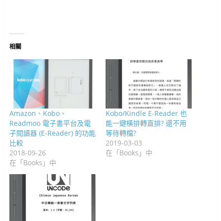
中
在
開
新
啟
啟
啟
窗
中
開
新
啟
視
)
)
)
中
開
啟
視
)
窗
開
啟
)
窗
中
啟
)
中
開
)
開
啟
啟
)
)
相關
Amazon、Kobo、
Kobo/Kindle E-Reader 也
Readmoo 電子書平台及電
能一鍵橫排轉直排? 還不用
子閱讀器 (E-Reader) 的功能
等待轉檔?
比較
2019-03-03
2018-09-26
在「Books」中
在「Books」中