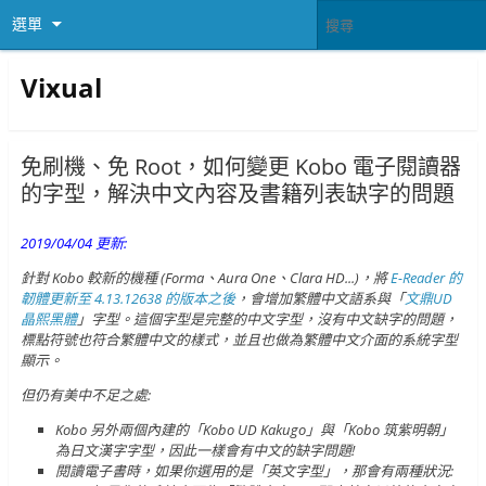
選單
Vixual
免刷機、免 Root，如何變更 Kobo 電子閱讀器
的字型，解決中文內容及書籍列表缺字的問題
2019/04/04 更新:
針對 Kobo 較新的機種 (Forma、Aura One、Clara HD...)，將
E-Reader 的
韌體更新至 4.13.12638 的版本之後
，會增加繁體中文語系與「
文鼎UD
晶熙黑體
」字型。這個字型是完整的中文字型，沒有中文缺字的問題，
標點符號也符合繁體中文的樣式，並且也做為繁體中文介面的系統字型
顯示。
但仍有美中不足之處:
Kobo 另外兩個內建的「Kobo UD Kakugo」與「Kobo 筑紫明朝」
為日文漢字字型，因此一樣會有中文的缺字問題!
閱讀電子書時，如果你選用的是「英文字型」，那會有兩種狀況: