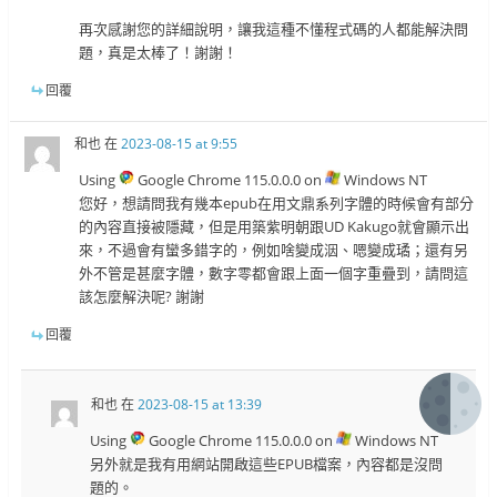
再次感謝您的詳細說明，讓我這種不懂程式碼的人都能解決問
題，真是太棒了！謝謝！
回覆
和也
在
2023-08-15 at 9:55
Using
Google Chrome 115.0.0.0 on
Windows NT
您好，想請問我有幾本epub在用文鼎系列字體的時候會有部分
的內容直接被隱藏，但是用築紫明朝跟UD Kakugo就會顯示出
來，不過會有蠻多錯字的，例如啥變成洇、嗯變成璚；還有另
外不管是甚麼字體，數字零都會跟上面一個字重疊到，請問這
該怎麼解決呢? 謝謝
回覆
和也
在
2023-08-15 at 13:39
Using
Google Chrome 115.0.0.0 on
Windows NT
另外就是我有用網站開啟這些EPUB檔案，內容都是沒問
題的。