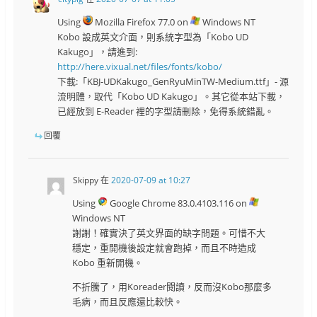
Using
Mozilla Firefox 77.0 on
Windows NT
Kobo 設成英文介面，則系統字型為「Kobo UD
Kakugo」，請進到:
http://here.vixual.net/files/fonts/kobo/
下載:「KBJ-UDKakugo_GenRyuMinTW-Medium.ttf」- 源
流明體，取代「Kobo UD Kakugo」。其它從本站下載，
已經放到 E-Reader 裡的字型請刪除，免得系統錯亂。
回覆
Skippy
在
2020-07-09 at 10:27
Using
Google Chrome 83.0.4103.116 on
Windows NT
謝謝！確實決了英文界面的缺字問題。可惜不大
穩定，重開機後設定就會跑掉，而且不時造成
Kobo 重新開機。
不折騰了，用Koreader閱讀，反而沒Kobo那麼多
毛病，而且反應還比較快。