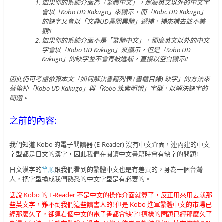
如果你的系統介面為「繁體中文」，那麼英文以外的中文字
會以「Kobo UD Kakugo」來顯示，而「Kobo UD Kakugo」
的缺字又會以「文鼎UD晶熙黑體」遞補，補來補去並不美
觀!!
如果你的系統介面不是「繁體中文」，那麼英文以外的中文
字會以「Kobo UD Kakugo」來顯示，但是「Kobo UD
Kakugo」的缺字並不會再被遞補，直接以空白顯示!!
因此仍可考慮依照本文「如何解決書籍列表 (書櫃目錄) 缺字」的方法來
替換掉「Kobo UD Kakugo」與「Kobo 筑紫明朝」字型，以解決缺字的
問題。
之前的內容:
我們知道 Kobo 的電子閱讀器 (E-Reader) 沒有中文介面，連內建的中文
字型都是日文的漢字，因此我們在閱讀中文書籍時會有缺字的問題!
日文漢字的
筆順
跟我們看到的繁體中文也是有差異的，身為一個台灣
人，把字型換成我們熟悉的中文字型是有必要的。
話說 Kobo 的 E-Reader 不是中文的操作介面就算了，反正用來用去就那
些英文字，難不倒我們這些讀書人的! 但是 Kobo 進軍繁體中文的市場已
經那麼久了，卻連看個中文的電子書都會缺字! 這樣的問題已經那麼久了