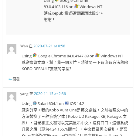
Using
Google Chrome
83.0.4103.116 on
Windows NT
轉成Kepub 格式確實問題比較少。
謝謝！
Wan
在
2020-07-21 at 0:58
Using
Google Chrome 84.0.4147.89 on
Windows NT
感謝這篇文章，幫了我一個大忙。想請問一下有沒有方法移除
KOBO DEFAULT安裝的字型?
回覆
yang
在
2020-11-15 at 2:36
Using
Safari 604.1 on
iOS 14.2
感谢分享。我的Kobo Aura One是英文系统，之前按照文中的
方法替换了三种系统字体 ( Kobo UD Kakugo, KBJ Kakugo, 文
鼎），目录和正文都可以完美显示中文，没有口口。遗憾系统
升级之后（现为4.24.15676版本），中文目录再次错乱。是否
Kobo在新版本Firmware中更新了目录字体Family Name？