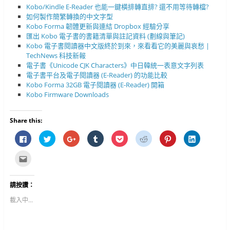
Kobo/Kindle E-Reader 也能一鍵橫排轉直排? 還不用等待轉檔?
如何製作簡繁轉換的中文字型
Kobo Forma 韌體更新與連結 Dropbox 經驗分享
匯出 Kobo 電子書的書籍清單與註記資料 (劃線與筆記)
Kobo 電子書閱讀器中文版終於到來，來看看它的美麗與哀愁 |
TechNews 科技新報
電子書《Unicode CJK Characters》中日韓統一表意文字列表
電子書平台及電子閱讀器 (E-Reader) 的功能比較
Kobo Forma 32GB 電子閱讀器 (E-Reader) 開箱
Kobo Firmware Downloads
Share this:
按
分
按
分
分
分
分
分
一
享
一
享
享
享
享
享
下
到
下
到
到
到
到
到
以
T
以
T
P
R
P
L
點
分
w
分
u
o
e
i
i
這
享
i
享
m
c
d
n
n
裡
至
t
到
b
k
d
t
k
寄
F
t
G
l
e
i
e
e
給
請按讚：
a
e
o
r
t
t
r
d
朋
c
r
o
(
(
(
e
I
友
e
(
g
在
在
在
s
n
(
載入中...
b
在
l
新
新
新
t
(
在
o
新
e
視
視
視
(
在
新
o
視
+
窗
窗
窗
在
新
視
k
窗
(
中
中
中
新
視
窗
(
中
在
開
開
開
視
窗