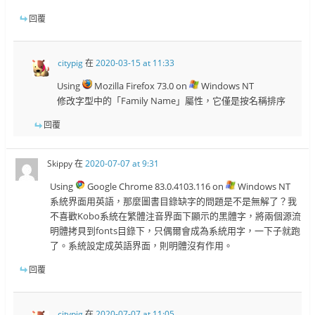
回覆
citypig
在
2020-03-15 at 11:33
Using
Mozilla Firefox 73.0 on
Windows NT
修改字型中的「Family Name」屬性，它僅是按名稱排序
回覆
Skippy
在
2020-07-07 at 9:31
Using
Google Chrome 83.0.4103.116 on
Windows NT
系統界面用英語，那麼圖書目錄缺字的問題是不是無解了？我
不喜歡Kobo系統在繁體注音界面下顯示的黑體字，將兩個源流
明體拷貝到fonts目錄下，只偶爾會成為系統用字，一下子就跑
了。系統設定成英語界面，則明體沒有作用。
回覆
citypig
在
2020-07-07 at 11:05