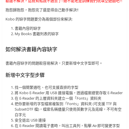
都還不解決，這就有點說不過去了! 總不能老是訓練我們玩填空遊戲吧?!
抱怨歸抱怨，抱怨完了還是得自己動手解決!!
Kobo 的缺字問題要分為兩個部份來解決:
書籍內容的缺字
My Books 書籍列表的缺字
如何解決書籍內容缺字
書籍內容缺字的問題較容易解決，只要新增中文字型即可。
新增中文字型步驟
找一個簡繁通吃、也可支援直排的字型
將 Kobo E-Reader 用 USB 連接電腦，透過檔案總管存取 E-Reader
在 E-Reader 的上層資料夾建立一個「Fonts」資料夾
把你要新增的字型檔案複製到「Fonts」資料夾 (可支援 TTF 與
SubsetOTF 檔)，檔案名稱儘量只使用英數字元及底線，不可有空
白字元
安全退出 USB 連接
在 E-Reader 閱讀電子書時，叫出工具列，點擊
Aa
即可變更字型