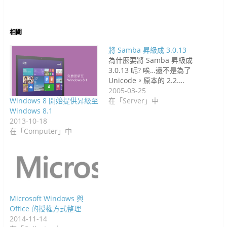
視
)
窗
開
啟
)
窗
中
啟
)
中
開
)
開
啟
啟
)
)
相關
將 Samba 昇級成 3.0.13
為什麼要將 Samba 昇級成
3.0.13 呢? 唉…還不是為了
Unicode。原本的 2.2.…
2005-03-25
Windows 8 開始提供昇級至
在「Server」中
Windows 8.1
2013-10-18
在「Computer」中
Microsoft Windows 與
Office 的授權方式整理
2014-11-14