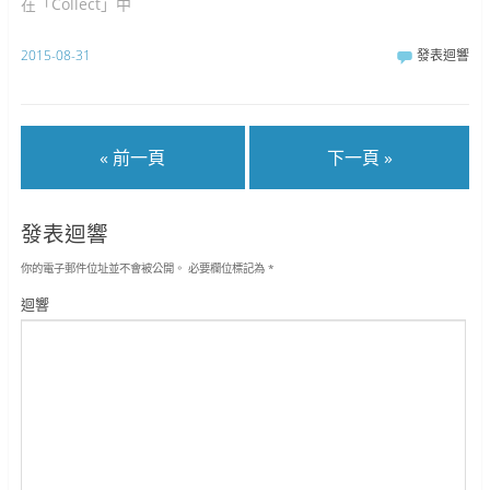
在「Collect」中
2015-08-31
發表迴響
« 前一頁
下一頁 »
發表迴響
你的電子郵件位址並不會被公開。
必要欄位標記為
*
迴響