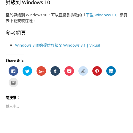
昇級到 Windows 10
至於昇級到 Windows 10，可以直接到微軟的「
下載 Windows 10
」網頁
去下載安裝媒體。
參考網頁
Windows 8 開始提供昇級至 Windows 8.1 | Vixual
Share this:
按
分
按
分
分
分
分
分
一
享
一
享
享
享
享
享
下
到
下
到
到
到
到
到
以
T
以
T
P
R
P
L
點
分
w
分
u
o
e
i
i
這
享
i
享
m
c
d
n
n
裡
至
t
到
b
k
d
t
k
寄
F
t
G
l
e
i
e
e
給
請按讚：
a
e
o
r
t
t
r
d
朋
c
r
o
(
(
(
e
I
友
e
(
g
在
在
在
s
n
(
載入中...
b
在
l
新
新
新
t
(
在
o
新
e
視
視
視
(
在
新
o
視
+
窗
窗
窗
在
新
視
k
窗
(
中
中
中
新
視
窗
(
中
在
開
開
開
視
窗
中
在
開
新
啟
啟
啟
窗
中
開
新
啟
視
)
)
)
中
開
啟