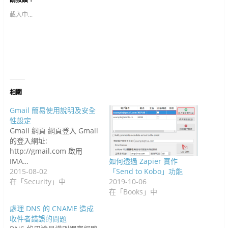
a
e
o
r
t
t
r
d
朋
c
r
o
(
(
(
e
I
友
e
(
g
在
在
在
s
n
(
載入中...
b
在
l
新
新
新
t
(
在
o
新
e
視
視
視
(
在
新
o
視
+
窗
窗
窗
在
新
視
k
窗
(
中
中
中
新
視
窗
(
中
在
開
開
開
視
窗
中
在
開
新
啟
啟
啟
窗
中
開
新
啟
視
)
)
)
中
開
啟
視
)
窗
開
啟
)
窗
中
啟
)
中
開
)
開
啟
啟
)
)
相關
Gmail 簡易使用說明及安全
性設定
Gmail 網頁 網頁登入 Gmail
的登入網址:
http://gmail.com 啟用
IMA…
如何透過 Zapier 實作
2015-08-02
「Send to Kobo」功能
在「Security」中
2019-10-06
在「Books」中
處理 DNS 的 CNAME 造成
收件者錯誤的問題