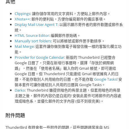
其他
Clippings
: 讓你儲存常用的文字資料，方便貼上郵件內容。
XNote++
: 郵件的便利貼，方便你編寫郵件的備註事項。
Display Mail User Agent T
: 以圖示顯示寄件者的郵件軟體或郵件系
統。
HTML Source Editor
: 編輯郵件原始碼。
Manually sort folders
: 可以將帳號或郵件匣手動排序。
Mail Merge
: 這套件讓你做到像電子報發信機一樣的客製化欄立功
能。
Provider for Google Calendar
: 新版的 Thunderbird 已經整合
Google 日曆了，只需在新增行事曆時，選擇「存放於網際網
路」，然後在「使用者名稱」輸入你的 Gmail 帳號，即可連結
Google 日曆。但 Thunderbird 只能連結 Gmail 帳號擁有人的日
曆，不能存取別人共用給你的日曆，也不能存取
Google Tasks
! 安
裝本套件可讓你連結別人共用的日曆與 Google Tasks。
Darko
: Thunderbird 雖提供暗色的佈景主題，但套用暗色的佈景
主題之後，郵件的內容仍是白底的! 安裝此套件可將郵件的內容處
理成暗色系，並優化郵件的文字內容 (但不到很完美)。
附件問題
ThunderBird 有時會有一些附件的問題，這些問題通常來自 MS