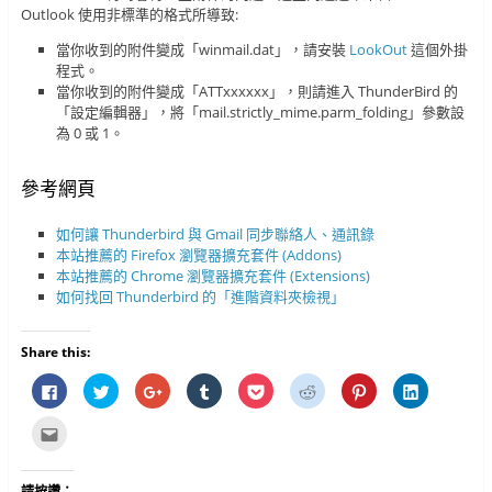
Outlook 使用非標準的格式所導致:
當你收到的附件變成「winmail.dat」，請安裝
LookOut
這個外掛
程式。
當你收到的附件變成「ATTxxxxxx」，則請進入 ThunderBird 的
「設定編輯器」，將「mail.strictly_mime.parm_folding」參數設
為 0 或 1。
參考網頁
如何讓 Thunderbird 與 Gmail 同步聯絡人、通訊錄
本站推薦的 Firefox 瀏覽器擴充套件 (Addons)
本站推薦的 Chrome 瀏覽器擴充套件 (Extensions)
如何找回 Thunderbird 的「進階資料夾檢視」
Share this:
按
分
按
分
分
分
分
分
一
享
一
享
享
享
享
享
下
到
下
到
到
到
到
到
以
T
以
T
P
R
P
L
點
分
w
分
u
o
e
i
i
這
享
i
享
m
c
d
n
n
裡
至
t
到
b
k
d
t
k
寄
F
t
G
l
e
i
e
e
給
請按讚：