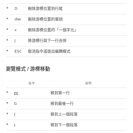
*
D
刪除游標位置到行尾
*
diw
刪除游標位置的單詞
*
x
刪除游標位置的「一個字元」
*
J
將游標行與下一行合併
*
取消指令或退出編輯模式
ESC
瀏覽模式 / 游標移動
指令
說明
*
gg
移到第一行
*
G
移到最後一行
*
{
移到上一個段落
*
}
移到下一個段落