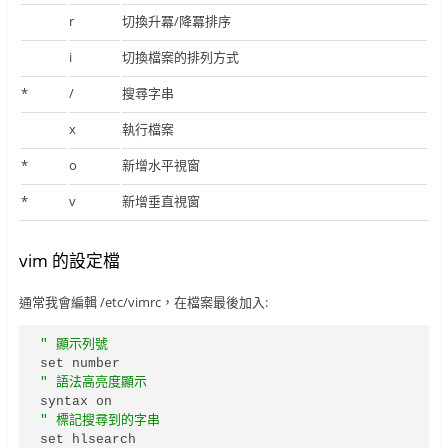
r
切換升冪/降冪排序
i
切換檔案的排列方式
*
/
搜尋字串
x
執行檔案
*
o
新增水平視窗
*
v
新增垂直視窗
vim 的設定檔
通常我會編輯 /etc/vimrc，在檔案最後加入:
" 顯示列號
" 語法高亮度顯示
" 標記搜尋到的字串