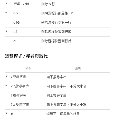
*
行數
→ dd
刪除 n 行
*
dG
刪除游標行到最後一行
d1G
刪除游標行到第一行
*
d$
刪除游標位置到行尾
d0
刪除游標位置到行首
瀏覽模式 / 搜尋與取代
指令
說明
*
/
搜尋字串
向下搜尋字串
*
/\c
搜尋字串
向下搜尋字串，不分大小寫
?
搜尋字串
向上搜尋字串
?\c
搜尋字串
向上搜尋字串，不分大小寫
*
n
繼續下一個搜尋的結果