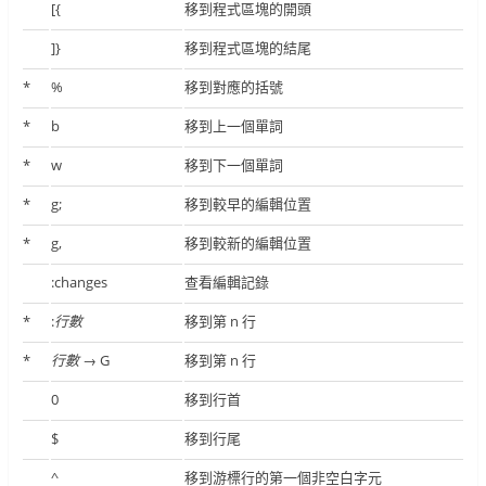
[{
移到程式區塊的開頭
]}
移到程式區塊的結尾
*
%
移到對應的括號
*
b
移到上一個單詞
*
w
移到下一個單詞
*
g;
移到較早的編輯位置
*
g,
移到較新的編輯位置
:changes
查看編輯記錄
*
:
行數
移到第 n 行
*
行數
→ G
移到第 n 行
0
移到行首
$
移到行尾
^
移到游標行的第一個非空白字元