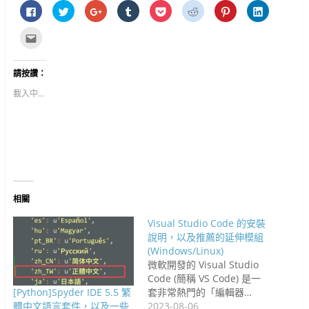
按
分
按
分
分
分
分
分
一
享
一
享
享
享
享
享
下
到
下
到
到
到
到
到
以
T
以
T
P
R
P
L
點
分
w
分
u
o
e
i
i
這
享
i
享
m
c
d
n
n
裡
至
t
到
b
k
d
t
k
寄
F
t
G
l
e
i
e
e
給
請按讚：
a
e
o
r
t
t
r
d
朋
c
r
o
(
(
(
e
I
友
e
(
g
在
在
在
s
n
(
載入中...
b
在
l
新
新
新
t
(
在
o
新
e
視
視
視
(
在
新
o
視
+
窗
窗
窗
在
新
視
k
窗
(
中
中
中
新
視
窗
(
中
在
開
開
開
視
窗
中
在
開
新
啟
啟
啟
窗
中
開
新
啟
視
)
)
)
中
開
啟
視
)
窗
開
啟
)
窗
中
啟
)
中
開
)
開
啟
啟
)
)
相關
Visual Studio Code 的安裝
說明，以及推薦的延伸模組
(Windows/Linux)
微軟開發的 Visual Studio
Code (簡稱 VS Code) 是一
[Python]Spyder IDE 5.5 繁
套非常熱門的「編輯器…
體中文語言套件，以及一些
2023-08-06