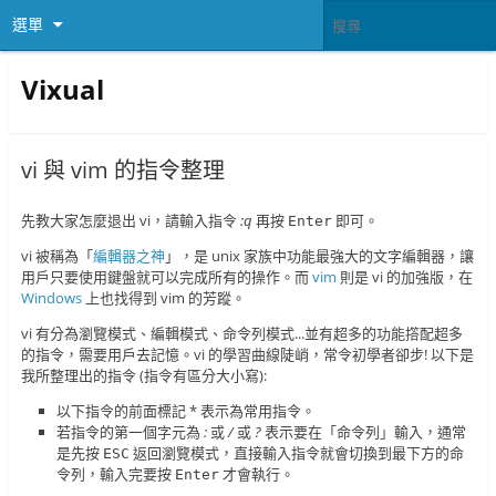
選單
Vixual
vi 與 vim 的指令整理
先教大家怎麼退出 vi，請輸入指令
:q
再按
即可。
Enter
vi 被稱為「
編輯器之神
」，是 unix 家族中功能最強大的文字編輯器，讓
用戶只要使用鍵盤就可以完成所有的操作。而
vim
則是 vi 的加強版，在
Windows
上也找得到 vim 的芳蹤。
vi 有分為瀏覽模式、編輯模式、命令列模式...並有超多的功能撘配超多
的指令，需要用戶去記憶。vi 的學習曲線陡峭，常令初學者卻步! 以下是
我所整理出的指令 (指令有區分大小寫):
以下指令的前面標記 * 表示為常用指令。
若指令的第一個字元為
:
或
/
或
?
表示要在「命令列」輸入，通常
是先按
返回瀏覽模式，直接輸入指令就會切換到最下方的命
ESC
令列，輸入完要按
才會執行。
Enter