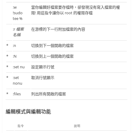
:w
當你編輯好檔案要存檔時，卻發現沒有寫入檔案的權
!sudo
限! 用這指令讓你以 root 的權限存檔
tee %
:r
檔案
在游標的下一行附加檔案的內容
名稱
*
:n
切換到下一個開啟的檔案
*
:N
切換到上一個開啟的檔案
*
:set nu
設定顯示行號
*
:set
取消行號顯示
nonu
*
:files
列出所有開啟的檔案
編輯模式與編輯功能
指令
說明