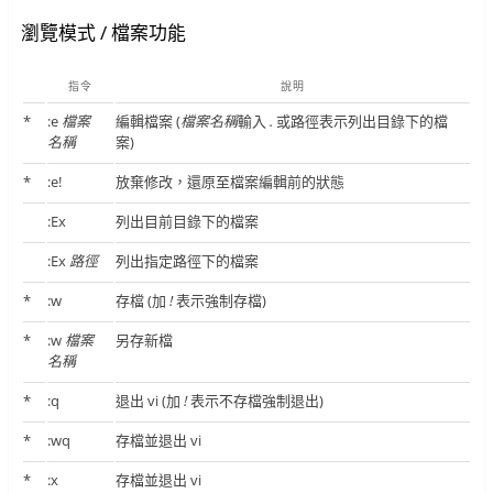
瀏覽模式 / 檔案功能
指令
說明
*
:e
檔案
編輯檔案 (
檔案名稱
輸入
.
或路徑表示列出目錄下的檔
名稱
案)
*
:e!
放棄修改，還原至檔案編輯前的狀態
:Ex
列出目前目錄下的檔案
:Ex
路徑
列出指定路徑下的檔案
*
:w
存檔 (加
!
表示強制存檔)
*
:w
檔案
另存新檔
名稱
*
:q
退出 vi (加
!
表示不存檔強制退出)
*
:wq
存檔並退出 vi
*
:
x
存檔並退出 vi