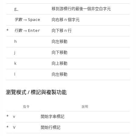
g_
移到游標行的最後一個非空白字元
字數
→
向右移 n 個字元
Space
*
行數
→
向下移 n 行
Enter
h
向左移動
j
向下移動
k
向上移動
l
向左移動
瀏覽模式 / 標記與複製功能
指令
說明
*
v
開始字串標記
*
V
開始行標記