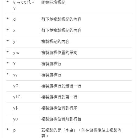
*
v →
+
開始區塊標記
Ctrl
V
*
d
剪下並複製標記的內容
*
x
剪下並複製標記的內容
*
y
複製標記的內容
*
yiw
複製游標位置的單詞
*
Y
複製游標行
*
yy
複製游標行
yG
複製游標行到最後一行
y1G
複製游標行到第一行
y$
複製游標位置到行尾
y0
複製游標位置前到行首
*
p
若複製的是「字串」，則在游標後貼上複製內
容。