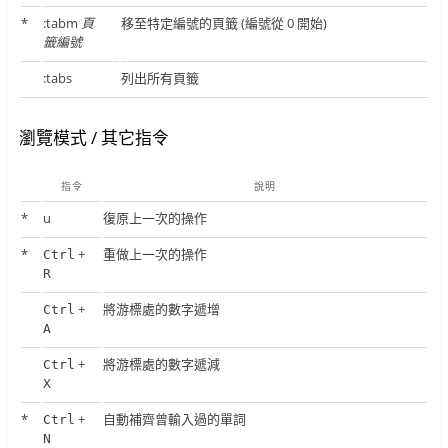
*
:tabm
頁
移至特定編號的頁籤 (編號從 0 開始)
籤編號
:tabs
列出所有頁籤
瀏覽模式 / 其它指令
指令
說明
*
u
復原上一次的操作
*
+
重做上一次的操作
Ctrl
R
+
將游標處的數字遞增
Ctrl
A
+
將游標處的數字遞減
Ctrl
X
*
+
自動補齊曾輸入過的單詞
Ctrl
N