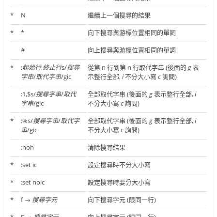
*
N
繼續上一個搜尋的結果
*
*
向下搜尋與游標位置相同的單詞
#
向上搜尋與游標位置相同的單詞
*
:
起始行
,
終止行
s/
搜尋
從第 n 行到第 n 行取代字串 (後面的
g
表
字串
/
取代字串
/gic
示整行全部,
i
不分大小寫
c
詢問)
:1,$s/
搜尋字串
/
取代
全部取代字串 (後面的
g
表示整行全部,
i
字串
/gic
不分大小寫
c
詢問)
*
:%s/
搜尋字串
/
取代字
全部取代字串 (後面的
g
表示整行全部,
i
串
/gic
不分大小寫
c
詢問)
:noh
清除搜尋結果
*
:set ic
設定搜尋時不分大小寫
*
:set noic
設定搜尋時要分大小寫
*
f →
搜尋字元
向下搜尋字元 (限同一行)