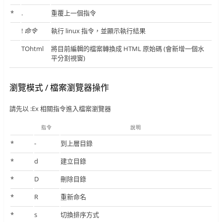
*
.
重覆上一個指令
!
命令
執行 linux 指令，並顯示執行結果
TOhtml
將目前編輯的檔案轉換成 HTML 原始碼 (會新增一個水
平分割視窗)
瀏覽模式 / 檔案瀏覽器操作
請先以 :Ex 相關指令進入檔案瀏覽器
指令
說明
*
-
到上層目錄
*
d
建立目錄
*
D
刪除目錄
*
R
重新命名
*
s
切換排序方式