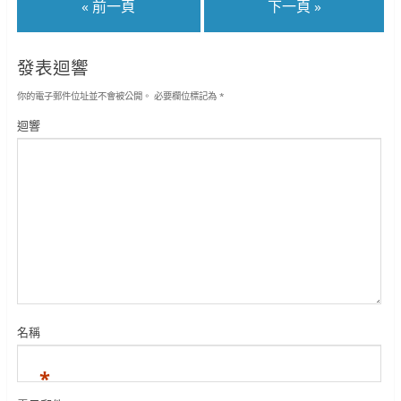
« 前一頁
下一頁 »
發表迴響
你的電子郵件位址並不會被公開。
必要欄位標記為
*
迴響
名稱
*