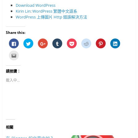
Download WordPress
Kirin Lin
:
WordPress 繁體中文語系
WordPress 上傳圖片 Http 錯誤解決方法
Share this:
按
分
按
分
分
分
分
分
一
享
一
享
享
享
享
享
下
到
下
到
到
到
到
到
以
T
以
T
P
R
P
L
點
分
w
分
u
o
e
i
i
這
享
i
享
m
c
d
n
n
裡
至
t
到
b
k
d
t
k
寄
F
t
G
l
e
i
e
e
給
請按讚：
a
e
o
r
t
t
r
d
朋
c
r
o
(
(
(
e
I
友
e
(
g
在
在
在
s
n
(
載入中...
b
在
l
新
新
新
t
(
在
o
新
e
視
視
視
(
在
新
o
視
+
窗
窗
窗
在
新
視
k
窗
(
中
中
中
新
視
窗
(
中
在
開
開
開
視
窗
中
在
開
新
啟
啟
啟
窗
中
開
新
啟
視
)
)
)
中
開
啟
視
)
窗
開
啟
)
窗
中
啟
)
中
開
)
開
啟
啟
)
)
相關