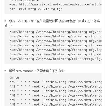
cd /var/www/html

wget http://www.vixual.net/download/source/mrtg/mrt
tar -xzvf mrtg-2.9.17-tw.tgz
執行一次下列指令，產生流量統計圖 (執行時會產生錯誤訊息，忽略
即可):
/usr/bin/mrtg /var/www/html/mrtg/net/mrtg.cfg.net

/usr/bin/mrtg /var/www/html/mrtg/cpu/mrtg.cfg.cpu

/usr/bin/mrtg /var/www/html/mrtg/ram/mrtg.cfg.ram

/usr/bin/mrtg /var/www/html/mrtg/www/mrtg.cfg.www

/usr/bin/mrtg /var/www/html/mrtg/ftp/mrtg.cfg.ftp

/usr/bin/mrtg /var/www/html/mrtg/ssh/mrtg.cfg.ssh

/usr/bin/mrtg /var/www/html/mrtg/telnet/mrtg.cfg.t
編輯 /etc/crontab，依需求建立下列指令:
#mrtg

*/5 * * * * root /usr/bin/mrtg /var/www/html/mrtg/n
*/3 * * * * root /usr/bin/mrtg /var/www/html/mrtg/c
*/3 * * * * root /usr/bin/mrtg /var/www/html/mrtg/r
*/5 * * * * root /usr/bin/mrtg /var/www/html/mrtg/w
*/5 * * * * root /usr/bin/mrtg /var/www/html/mrtg/f
*/5 * * * * root /usr/bin/mrtg /var/www/html/mrtg/s