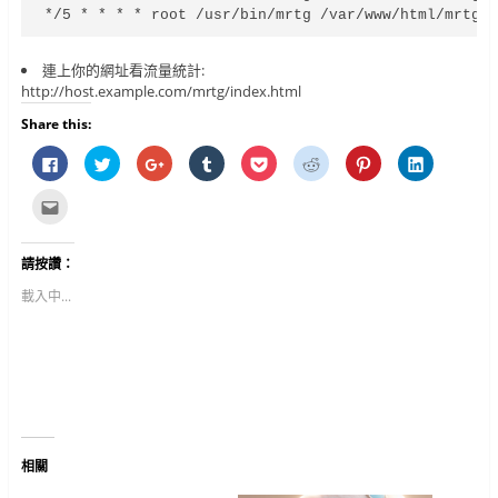
*/5 * * * * root /usr/bin/mrtg /var/www/html/mrtg/
連上你的網址看流量統計:
http://host.example.com/mrtg/index.html
Share this:
按
分
按
分
分
分
分
分
一
享
一
享
享
享
享
享
下
到
下
到
到
到
到
到
以
T
以
T
P
R
P
L
點
分
w
分
u
o
e
i
i
這
享
i
享
m
c
d
n
n
裡
至
t
到
b
k
d
t
k
寄
F
t
G
l
e
i
e
e
給
請按讚：
a
e
o
r
t
t
r
d
朋
c
r
o
(
(
(
e
I
友
e
(
g
在
在
在
s
n
(
載入中...
b
在
l
新
新
新
t
(
在
o
新
e
視
視
視
(
在
新
o
視
+
窗
窗
窗
在
新
視
k
窗
(
中
中
中
新
視
窗
(
中
在
開
開
開
視
窗
中
在
開
新
啟
啟
啟
窗
中
開
新
啟
視
)
)
)
中
開
啟
視
)
窗
開
啟
)
窗
中
啟
)
中
開
)
開
啟
啟
)
)
相關