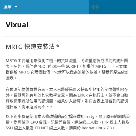
選單
Vixual
MRTG 快速安裝法 *
MRTG 主要是用來偵測主機上的資料流量，將流量繪製成漂亮的統計圖
表。另外，我們也可以自行寫一些 SCRIPT，加掛於 MRTG 上，只要你
提供給 MRTG 它兩個數值，它就可以做為流量的依據，幫我們產生統計
圖表。
在偵測記憶體負載方面，本人已將緩衝區及快取所佔用的記憶體排除在
外，這點可能有別於其它教學文章。因為 Linux 在執行上，並不會自動
釋放這兩者所佔用的記憶體，如果併入計算，則在圖表上所看到的記憶
體負載，將永遠居高不下。
以下的步驟是使用本人修改過的設定檔來啟用 mrtg，除了原來的網路流
量，尚可偵測 CPU 負載、記憶體負載、網站線上人數、FTP 線上人數及
SSH 線上人數及 TELNET 線上人數，適用於 Redhat Linux 7.3。