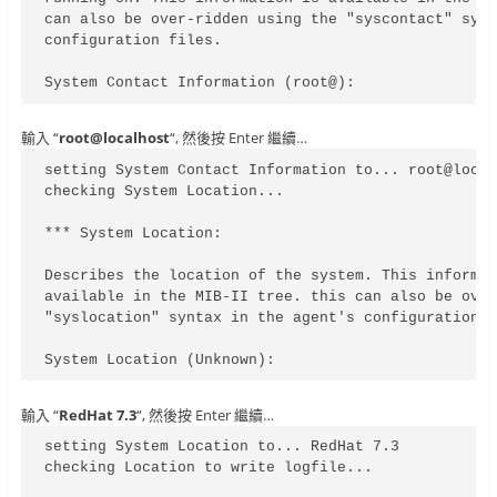
can also be over-ridden using the "syscontact" synt
configuration files.

System Contact Information (root@):
輸入 “
root@localhost
“, 然後按
Enter 繼續…
setting System Contact Information to... root@local
checking System Location...

*** System Location:

Describes the location of the system. This informat
available in the MIB-II tree. this can also be over
"syslocation" syntax in the agent's configuration f
System Location (Unknown):
輸入 “
RedHat 7.3
“, 然後按
Enter 繼續…
setting System Location to... RedHat 7.3

checking Location to write logfile...
