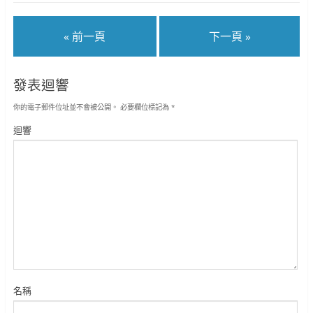
« 前一頁
下一頁 »
發表迴響
你的電子郵件位址並不會被公開。
必要欄位標記為
*
迴響
名稱