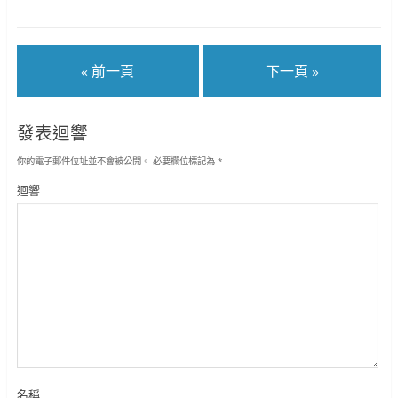
« 前一頁
下一頁 »
發表迴響
你的電子郵件位址並不會被公開。
必要欄位標記為
*
迴響
名稱