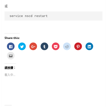
或
service nscd restart
Share this:
按
分
按
分
分
分
分
分
一
享
一
享
享
享
享
享
下
到
下
到
到
到
到
到
以
T
以
T
P
R
P
L
點
分
w
分
u
o
e
i
i
這
享
i
享
m
c
d
n
n
裡
至
t
到
b
k
d
t
k
寄
F
t
G
l
e
i
e
e
給
請按讚：
a
e
o
r
t
t
r
d
朋
c
r
o
(
(
(
e
I
友
e
(
g
在
在
在
s
n
(
載入中...
b
在
l
新
新
新
t
(
在
o
新
e
視
視
視
(
在
新
o
視
+
窗
窗
窗
在
新
視
k
窗
(
中
中
中
新
視
窗
(
中
在
開
開
開
視
窗
中
在
開
新
啟
啟
啟
窗
中
開
新
啟
視
)
)
)
中
開
啟
視
)
窗
開
啟
)
窗
中
啟
)
中
開
)
開
啟