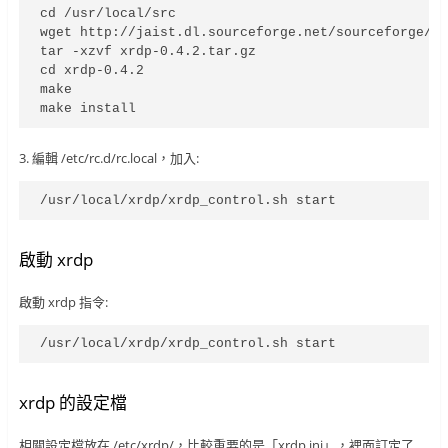
cd /usr/local/src

wget http://jaist.dl.sourceforge.net/sourceforge/xr
tar -xzvf xrdp-0.4.2.tar.gz

cd xrdp-0.4.2

make

make install
3. 編輯 /etc/rc.d/rc.local，加入:
/usr/local/xrdp/xrdp_control.sh start
啟動 xrdp
啟動 xrdp 指令:
/usr/local/xrdp/xrdp_control.sh start
xrdp 的設定檔
相關設定檔放在 /etc/xrdp/，比較重要的是「xrdp.ini」，裡面訂定了