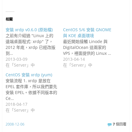
視
)
窗
開
啟
)
窗
中
啟
)
中
開
)
開
啟
啟
)
)
相關
安裝 xrdp v0.6.0 (原始檔)
CentOS 5/6 安裝 GNOME
之前有介紹過 "Linux 上的
與 KDE 桌面環境
遠端桌面程式: xrdp" 了，
最近開始接觸 Linode 與
2012 年底，xrdp 已經改版
DigitalOcean 這兩家的
到…
VPS，裡面提供的 Linux …
2013-03-09
2013-04-14
在「Server」中
在「Server」中
CentOS 安裝 xrdp (yum)
安裝流程 1. xrdp 是放在
EPEL 套件庫，所以我們要先
安裝 EPEL。依據不同版本的
Ce…
2018-04-17
在「Server」中
2008-12-06
7
個回覆