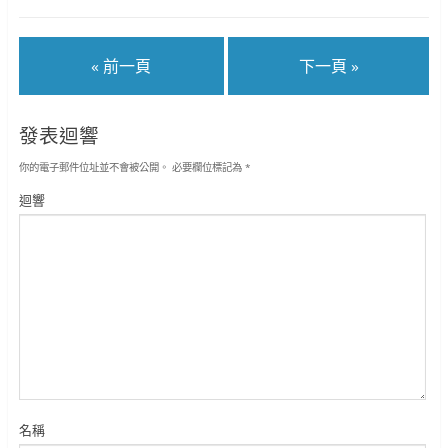
« 前一頁
下一頁 »
發表迴響
你的電子郵件位址並不會被公開。
必要欄位標記為
*
迴響
名稱