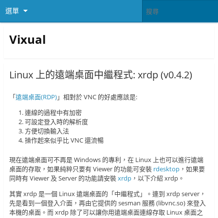
選單
Vixual
Linux 上的遠端桌面中繼程式: xrdp (v0.4.2)
「
遠端桌面(RDP)
」相對於 VNC 的好處應該是:
連線的過程中有加密
可設定登入時的解析度
方便切換輸入法
操作起來似乎比 VNC 還流暢
現在遠端桌面可不再是 Windows 的專利，在 Linux 上也可以進行遠端
桌面的存取，如果純粹只要有 Viewer 的功能可安裝
rdesktop
，如果要
同時有 Viewer 及 Server 的功能請安裝
xrdp
，以下介紹 xrdp。
其實 xrdp 是一個 Linux 遠端桌面的「中繼程式」。連到 xrdp server，
先是看到一個登入介面，再由它提供的 sesman 服務 (libvnc.so) 來登入
本機的桌面。而 xrdp 除了可以讓你用遠端桌面連線存取 Linux 桌面之