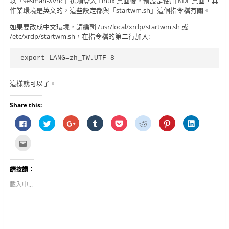
以「sesman-Xvnc」選項登入 Linux 桌面後，預設是使用 KDE 桌面，其
作業環境是英文的，這些設定都與「startwm.sh」這個指令檔有關。
如果要改成中文環境，請編輯 /usr/local/xrdp/startwm.sh 或
/etc/xrdp/startwm.sh，在指令檔的第二行加入:
export LANG=zh_TW.UTF-8
這樣就可以了。
Share this:
按
分
按
分
分
分
分
分
一
享
一
享
享
享
享
享
下
到
下
到
到
到
到
到
以
T
以
T
P
R
P
L
點
分
w
分
u
o
e
i
i
這
享
i
享
m
c
d
n
n
裡
至
t
到
b
k
d
t
k
寄
F
t
G
l
e
i
e
e
給
請按讚：
a
e
o
r
t
t
r
d
朋
c
r
o
(
(
(
e
I
友
e
(
g
在
在
在
s
n
(
載入中...
b
在
l
新
新
新
t
(
在
o
新
e
視
視
視
(
在
新
o
視
+
窗
窗
窗
在
新
視
k
窗
(
中
中
中
新
視
窗
(
中
在
開
開
開
視
窗
中
在
開
新
啟
啟
啟
窗
中
開
新
啟
視
)
)
)
中
開
啟