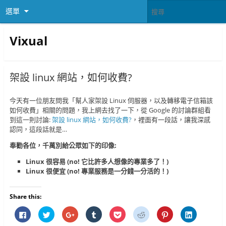
選單
Vixual
架設 linux 網站，如何收費?
今天有一位朋友問我「幫人家架設 Linux 伺服器，以及轉移電子信箱該
如何收費」相關的問題，我上網去找了一下，從 Google 的討論群組看
到這一則討論:
架設 linux 網站，如何收費?
，裡面有一段話，讓我深感
認同，這段話就是…
奉勸各位，千萬別給公眾如下的印像:
Linux 很容易 (no! 它比許多人想像的專業多了！)
Linux 很便宜 (no! 專業服務是一分錢一分活的！)
Share this:
按
分
按
分
分
分
分
分
一
享
一
享
享
享
享
享
下
到
下
到
到
到
到
到