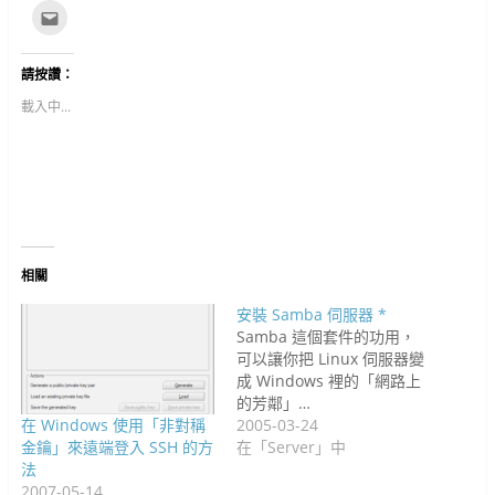
以
T
以
T
P
R
P
L
點
分
w
分
u
o
e
i
i
這
享
i
享
m
c
d
n
n
裡
至
t
到
b
k
d
t
k
寄
F
t
G
l
e
i
e
e
給
請按讚：
a
e
o
r
t
t
r
d
朋
c
r
o
(
(
(
e
I
友
e
(
g
在
在
在
s
n
(
載入中...
b
在
l
新
新
新
t
(
在
o
新
e
視
視
視
(
在
新
o
視
+
窗
窗
窗
在
新
視
k
窗
(
中
中
中
新
視
窗
(
中
在
開
開
開
視
窗
中
在
開
新
啟
啟
啟
窗
中
開
新
啟
視
)
)
)
中
開
啟
視
)
窗
開
啟
)
窗
中
啟
)
中
開
)
開
啟
啟
)
)
相關
安裝 Samba 伺服器 *
Samba 這個套件的功用，
可以讓你把 Linux 伺服器變
成 Windows 裡的「網路上
的芳鄰」…
在 Windows 使用「非對稱
2005-03-24
金鑰」來遠端登入 SSH 的方
在「Server」中
法
2007-05-14