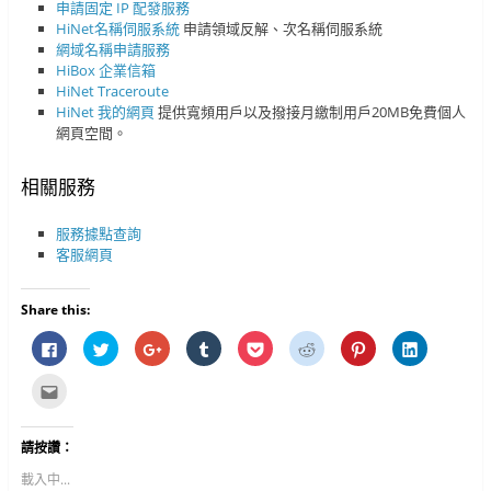
申請固定 IP 配發服務
HiNet名稱伺服系統
申請領域反解、次名稱伺服系統
網域名稱申請服務
HiBox 企業信箱
HiNet Traceroute
HiNet 我的網頁
提供寬頻用戶以及撥接月繳制用戶20MB免費個人
網頁空間。
相關服務
服務據點查詢
客服網頁
Share this:
按
分
按
分
分
分
分
分
一
享
一
享
享
享
享
享
下
到
下
到
到
到
到
到
以
T
以
T
P
R
P
L
點
分
w
分
u
o
e
i
i
這
享
i
享
m
c
d
n
n
裡
至
t
到
b
k
d
t
k
寄
F
t
G
l
e
i
e
e
給
請按讚：
a
e
o
r
t
t
r
d
朋
c
r
o
(
(
(
e
I
友
e
(
g
在
在
在
s
n
(
載入中...
b
在
l
新
新
新
t
(