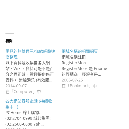
在
o
新
e
視
視
視
(
在
新
o
視
+
窗
窗
窗
在
新
視
k
窗
(
中
中
中
新
視
窗
(
中
在
開
開
開
視
窗
中
在
開
新
啟
啟
啟
窗
中
開
新
啟
視
)
)
)
中
開
啟
視
)
窗
開
啟
)
窗
中
啟
)
中
開
)
開
啟
啟
)
)
相關
常見的無線通訊/無線網路速
網域名稱的相關網頁
度整理
網域名稱註冊
以下資料是收集自各大網
RegisterMore
站、Wiki，資料可能不是百
RegisterMore 是 Enome
分之百正確，歡迎提供修正
的經銷商，經營者是…
資料。 無線通訊 (有效距…
2005-07-25
2014-09-07
在「Bookmark」中
在「Computer」中
各大網站客服電話 (持續收
集中...)
PCHome 線上購物:
(02)2704-0999 城邦集團:
(02)2500-0888 Yah…