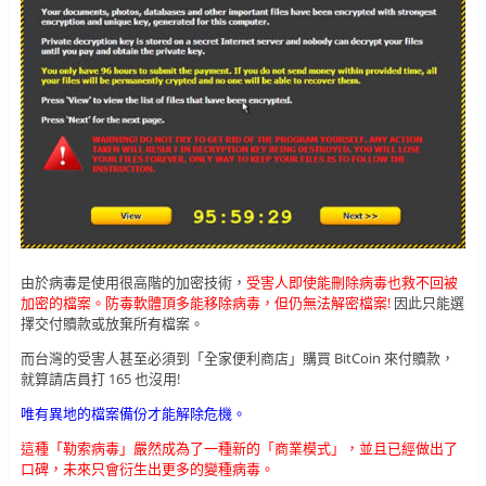
由於病毒是使用很高階的加密技術，
受害人即使能刪除病毒也救不回被
加密的檔案。防毒軟體頂多能移除病毒，但仍無法解密檔案!
因此只能選
擇交付贖款或放棄所有檔案。
而台灣的受害人甚至必須到「全家便利商店」購買 BitCoin 來付贖款，
就算請店員打 165 也沒用!
唯有異地的檔案備份才能解除危機。
這種「勒索病毒」嚴然成為了一種新的「商業模式」，並且已經做出了
口碑，未來只會衍生出更多的變種病毒。