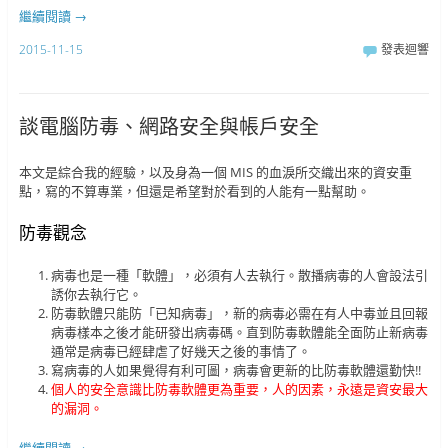
繼續閱讀
→
2015-11-15
發表迴響
談電腦防毒、網路安全與帳戶安全
本文是綜合我的經驗，以及身為一個 MIS 的血淚所交織出來的資安重
點，寫的不算專業，但還是希望對於看到的人能有一點幫助。
防毒觀念
病毒也是一種「軟體」，必須有人去執行。散播病毒的人會設法引
誘你去執行它。
防毒軟體只能防「已知病毒」，新的病毒必需在有人中毒並且回報
病毒樣本之後才能研發出病毒碼。直到防毒軟體能全面防止新病毒
通常是病毒已經肆虐了好幾天之後的事情了。
寫病毒的人如果覺得有利可圖，病毒會更新的比防毒軟體還勤快!!
個人的安全意識比防毒軟體更為重要，人的因素，永遠是資安最大
的漏洞。
繼續閱讀
→