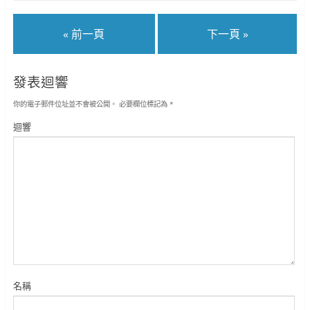
« 前一頁
下一頁 »
發表迴響
你的電子郵件位址並不會被公開。
必要欄位標記為
*
迴響
名稱