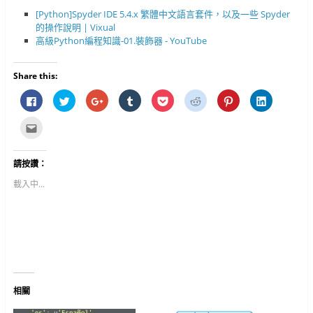
[Python]Spyder IDE 5.4.x 繁體中文語言套件，以及一些 Spyder
的操作說明 | Vixual
高級Python編程知識-01.裝飾器 - YouTube
Share this:
按
分
按
分
分
分
分
分
一
享
一
享
享
享
享
享
下
到
下
到
到
到
到
到
以
T
以
T
P
R
P
L
點
分
w
分
u
o
e
i
i
這
享
i
享
m
c
d
n
n
裡
至
t
到
b
k
d
t
k
寄
F
t
G
l
e
i
e
e
給
請按讚：
a
e
o
r
t
t
r
d
朋
c
r
o
(
(
(
e
I
友
e
(
g
在
在
在
s
n
(
載入中...
b
在
l
新
新
新
t
(
在
o
新
e
視
視
視
(
在
新
o
視
+
窗
窗
窗
在
新
視
k
窗
(
中
中
中
新
視
窗
(
中
在
開
開
開
視
窗
中
在
開
新
啟
啟
啟
窗
中
開
新
啟
視
)
)
)
中
開
啟
視
)
窗
開
啟
)
窗
中
啟
)
中
開
)
開
啟
啟
)
)
相關