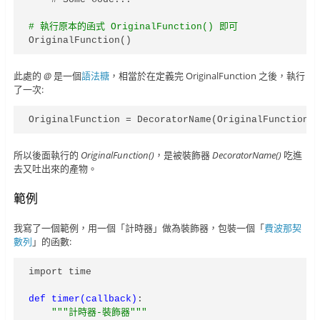
# 執行原本的函式 OriginalFunction() 即可
OriginalFunction()
此處的
@
是一個
語法糖
，相當於在定義完 OriginalFunction 之後，執行
了一次:
OriginalFunction = DecoratorName(OriginalFunction)
所以後面執行的
OriginalFunction()
，是被裝飾器
DecoratorName()
吃進
去又吐出來的產物。
範例
我寫了一個範例，用一個「計時器」做為裝飾器，包裝一個「
費波那契
數列
」的函數:
import time

def timer(callback)
:

"""計時器-裝飾器"""