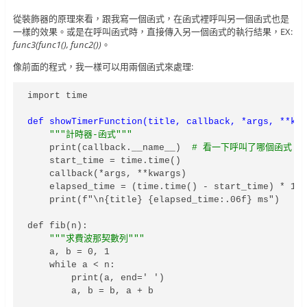
從裝飾器的原理來看，跟我寫一個函式，在函式裡呼叫另一個函式也是
一樣的效果。或是在呼叫函式時，直接傳入另一個函式的執行結果，EX:
func3(func1(), func2())
。
像前面的程式，我一樣可以用兩個函式來處理:
import time

def showTimerFunction(title, callback, *args, **kw
"""計時器-函式"""
    print(callback.__name__)  
# 看一下呼叫了哪個函式
    start_time = time.time()

    callback(*args, **kwargs)

    elapsed_time = (time.time() - start_time) * 100
    print(f"\n{title} {elapsed_time:.06f} ms")

def fib(n):

"""求費波那契數列"""
    a, b = 0, 1

    while a < n:

        print(a, end=' ')

        a, b = b, a + b
