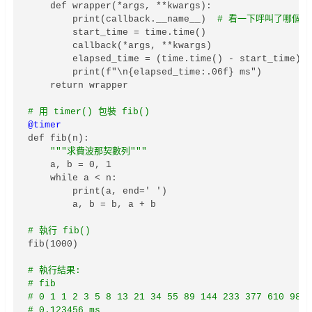
    def wrapper(*args, **kwargs):

        print(callback.__name__)  
# 看一下呼叫了哪個函
        start_time = time.time()

        callback(*args, **kwargs)

        elapsed_time = (time.time() - start_time) *
        print(f"\n{elapsed_time:.06f} ms")

    return wrapper

# 用 timer() 包裝 fib()
@timer
def fib(n):

"""求費波那契數列"""
    a, b = 0, 1

    while a < n:

        print(a, end=' ')

        a, b = b, a + b

# 執行 fib()
fib(1000)

# 執行結果:

# fib

# 0 1 1 2 3 5 8 13 21 34 55 89 144 233 377 610 987 
# 0.123456 ms