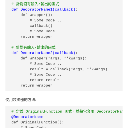
# 針對沒有輸入/輸出的函式
def DecoratorName1(callback)
:

    def wrapper():

        # Some Code...

        callback()

        # Some Code...

    return wrapper

# 針對有輸入/輸出的函式
def DecoratorName2(callback)
:

    def wrapper(*args, **kwargs):

        # Some Code...

        result = callback(*args, **kwargs)

        # Some Code...

        return result

    return wrapper
使用裝飾器的方法:
# 定義 OriginalFunction 函式，並將它套用 DecoratorNam
@DecoratorName
def OriginalFunction():

    # Some Code...
