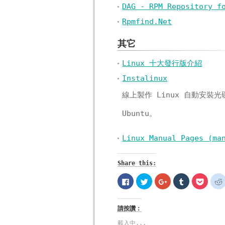
DAG - RPM Repository f
Rpmfind.Net
其它
Linux 十大發行版介紹
Instalinux
線上製作 Linux 自動安裝光碟，
Ubuntu。
Linux Manual Pages (ma
Share this:
按
分
按
分
分
一
享
一
享
享
下
到
下
到
到
以
Twitter(在
以
Tumblr(在
Pocke
分
新
分
新
新
請按讚：
享
視
享
視
視
至
窗
到
窗
窗
Facebook(在
中
Google+
中
中
載入中...