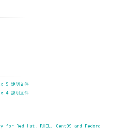
inux 5 說明文件
inux 4 說明文件
ry for Red Hat, RHEL, CentOS and Fedora