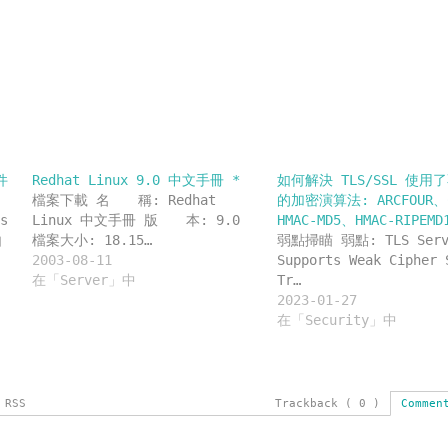
開
開
開
新
啟)
啟)
啟)
視
窗
中
開
啟)
件
Redhat Linux 9.0 中文手冊 *
如何解決 TLS/SSL 使用
檔案下載 名 稱: Redhat
的加密演算法: ARCFOUR、
s
Linux 中文手冊 版 本: 9.0
HMAC-MD5、HMAC-RIPEMD
由
檔案大小: 18.15…
弱點掃瞄 弱點: TLS Serv
2003-08-11
Supports Weak Cipher 
在「Server」中
Tr…
2023-01-27
在「Security」中
 RSS
Trackback ( 0 )
Commen