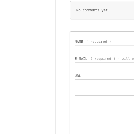
No comments yet.
NAME
( required )
E-MAIL
( required ) - will 
URL