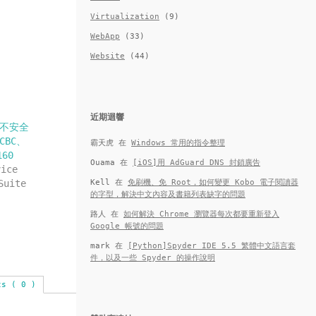
Virtualization
(9)
WebApp
(33)
Website
(44)
近期迴響
了不安全
CBC、
霸天虎
在
Windows 常用的指令整理
160
Ouama
在
[iOS]用 AdGuard DNS 封鎖廣告
ice
Suite
Kell
在
免刷機、免 Root，如何變更 Kobo 電子閱讀器
的字型，解決中文內容及書籍列表缺字的問題
路人
在
如何解決 Chrome 瀏覽器每次都要重新登入
Google 帳號的問題
mark
在
[Python]Spyder IDE 5.5 繁體中文語言套
件，以及一些 Spyder 的操作說明
ts ( 0 )