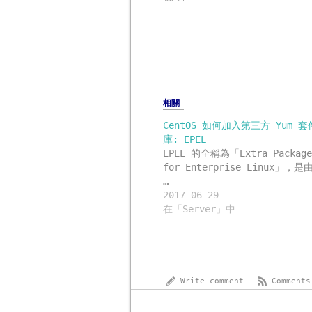
新
開
(在
開
開
視
啟)
新
啟)
啟)
窗
視
中
窗
開
中
啟)
開
啟)
相關
CentOS 如何加入第三方 Yum 套
庫: EPEL
EPEL 的全稱為「Extra Package
for Enterprise Linux」，是
…
2017-06-29
在「Server」中
Write comment
Comments