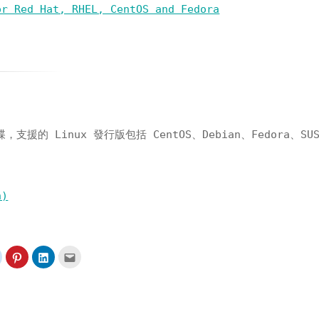
or Red Hat, RHEL, CentOS and Fedora
支援的 Linux 發行版包括 CentOS、Debian、Fedora、SU
n)
分
分
分
點
享
享
享
這
到
到
到
裡
t(在
Reddit(在
Pinterest(在
LinkedIn(在
寄
新
新
新
給
視
視
視
朋
窗
窗
窗
友
中
中
中
(在