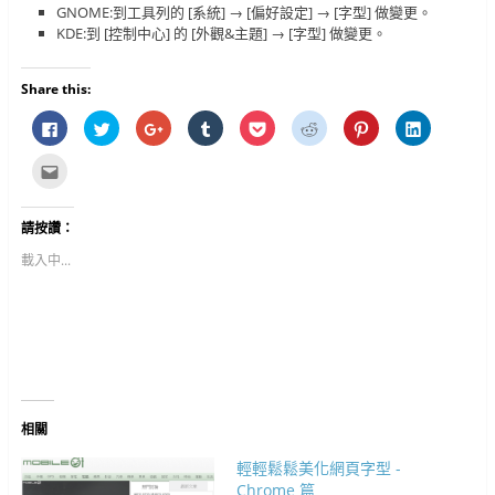
GNOME:到工具列的 [系統] → [偏好設定] → [字型] 做變更。
KDE:到 [控制中心] 的 [外觀&主題] → [字型] 做變更。
Share this:
按
分
按
分
分
分
分
分
一
享
一
享
享
享
享
享
下
到
下
到
到
到
到
到
以
T
以
T
P
R
P
L
點
分
w
分
u
o
e
i
i
這
享
i
享
m
c
d
n
n
裡
至
t
到
b
k
d
t
k
寄
F
t
G
l
e
i
e
e
給
請按讚：
a
e
o
r
t
t
r
d
朋
c
r
o
(
(
(
e
I
友
e
(
g
在
在
在
s
n
(
載入中...
b
在
l
新
新
新
t
(
在
o
新
e
視
視
視
(
在
新
o
視
+
窗
窗
窗
在
新
視
k
窗
(
中
中
中
新
視
窗
(
中
在
開
開
開
視
窗
中
在
開
新
啟
啟
啟
窗
中
開
新
啟
視
)
)
)
中
開
啟
視
)
窗
開
啟
)
窗
中
啟
)
中
開
)
開
啟
啟
)
)
相關
輕輕鬆鬆美化網頁字型 -
Chrome 篇