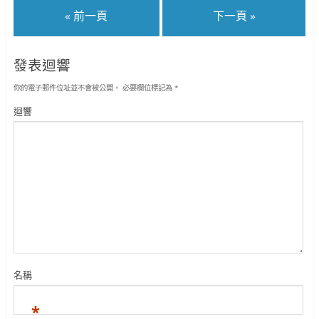
« 前一頁
下一頁 »
發表迴響
你的電子郵件位址並不會被公開。
必要欄位標記為
*
迴響
名稱
*