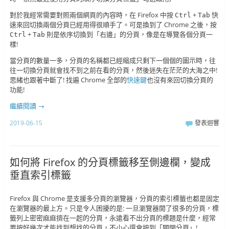
對於我經常需要對照兩個網頁的內容時，在 Firefox 中按
+
快
Ctrl
Tab
速來回切換兩個分頁已經用得很順手了。可是換到了 Chrome 之後，按
+
則是依序切換到「右邊」的分頁，像是在導覽各個分頁一
Ctrl
Tab
樣!
當分頁的數量一多，分頁的名稱都已經縮成只剩下一個個的圖示時，往
往一切換分頁就會找不到之前在看的分頁，然後迷失在茫茫的大海之中!
思緒也跟著中斷了! 找遍 Chrome 全部的
快速鍵
也沒有來回切換分頁的
功能!
繼續閱讀
→
2019-06-15
發表迴響
如何將 Firefox 的分頁標籤移至側邊欄，變成
垂直索引標籤
Firefox 與 Chrome 是支援多分頁的瀏覽器，分頁的索引標籤也都是固定
在瀏覽器的最上方。只是令人困擾的是: 一旦瀏覽器開了很多的分頁，標
籤列上密密麻麻擠在一起的分頁，永遠看不出分頁的標題是什麼，經常
要按好幾次才能找到想找的分頁，不小心還會按到「關閉分頁」!