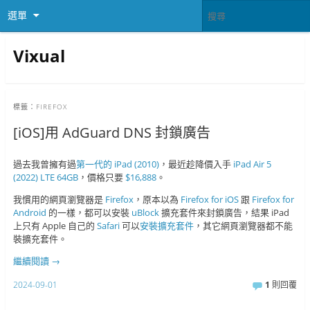
選單
Vixual
標籤：
FIREFOX
[iOS]用 AdGuard DNS 封鎖廣告
過去我曾擁有過
第一代的 iPad (2010)
，最近趁降價入手
iPad Air 5
(2022) LTE 64GB
，價格只要
$16,888
。
我慣用的網頁瀏覽器是
Firefox
，原本以為
Firefox for iOS
跟
Firefox for
Android
的一樣，都可以安裝
uBlock
擴充套件來封鎖廣告，結果 iPad
上只有 Apple 自己的
Safari
可以
安裝擴充套件
，其它網頁瀏覽器都不能
裝擴充套件。
繼續閱讀
→
2024-09-01
1
則回覆