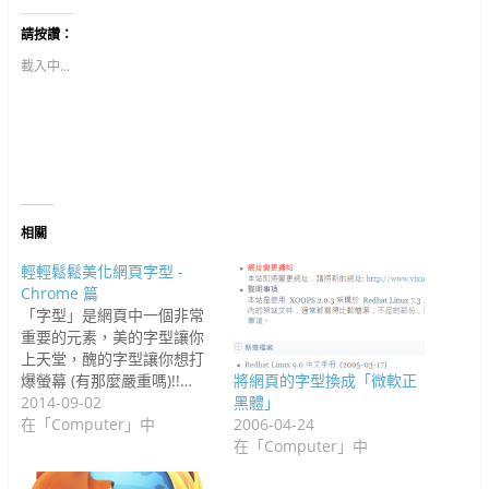
裡
至
t
到
b
k
d
t
k
寄
F
t
G
l
e
i
e
e
給
請按讚：
a
e
o
r
t
t
r
d
朋
c
r
o
(
(
(
e
I
友
e
(
g
在
在
在
s
n
(
載入中...
b
在
l
新
新
新
t
(
在
o
新
e
視
視
視
(
在
新
o
視
+
窗
窗
窗
在
新
視
k
窗
(
中
中
中
新
視
窗
(
中
在
開
開
開
視
窗
中
在
開
新
啟
啟
啟
窗
中
開
新
啟
視
)
)
)
中
開
啟
視
)
窗
開
啟
)
窗
中
啟
)
中
開
)
開
啟
啟
)
)
相關
輕輕鬆鬆美化網頁字型 -
Chrome 篇
「字型」是網頁中一個非常
重要的元素，美的字型讓你
上天堂，醜的字型讓你想打
爆螢幕 (有那麼嚴重嗎)!!…
將網頁的字型換成「微軟正
2014-09-02
黑體」
在「Computer」中
2006-04-24
在「Computer」中