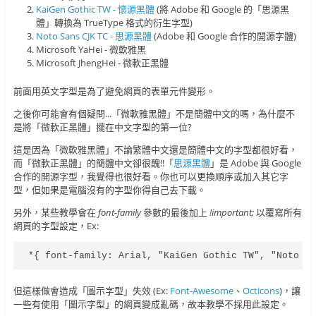
KaiGen Gothic TW - 懷源黑體
(將 Adobe 和 Google 的「思源黑
體」轉換為 TrueType 格式的衍生字型)
Noto Sans CJK TC - 思源黑體
(Adobe 和 Google 合作的開源字體)
Microsoft YaHei - 微軟雅黑
Microsoft JhengHei - 微軟正黑體
前面用英文字型是為了避免網頁的表單元件變形。
之後你可能會有個疑問...「微軟雅黑體」不是簡體中文的嗎，為什麼不
是將「微軟正黑體」擺在中文字型的第一位?
這是因為「微軟雅黑體」不論繁體中文還是簡體中文的字型都很好看，
而「微軟正黑體」的簡體中文卻很醜!!「
思源黑體
」是 Adobe 與 Google
合作的開源字型，我覺得也很好看。你也可以更換順序或加入其它字
型，但如果是電腦沒有的字型你得自己去下載。
另外，某些教學會在
font-family
參數的最後加上
!important;
以覆寫所有
網頁的字型設定，Ex:
*{ font-family: Arial, "KaiGen Gothic TW", "Noto S
但這樣做會造成「圖示字型」失效 (Ex:
Font-Awesome
、
Octicons
)，讓
一些有使用「圖示字型」的網頁變成亂碼，故本教學不採用此設定。