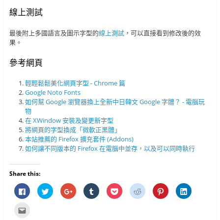
線上測試
最後附上多國語言及圖示字型的
線上測試
，可以直接看到修改後的效
果。
參考網頁
輕輕鬆鬆美化網頁字型 - Chrome 篇
Google Noto Fonts
如何幫 Google 瀏覽器換上全新中日韓文 Google 字體？ - 電腦玩
物
在 XWindow 安裝及變更新字型
將網頁的字型換成「微軟正黑體」
本站推薦的 Firefox 擴充套件 (Addons)
如何讓不同版本的 Firefox 在電腦中並存，以及可以同時執行
Share this:
按
分
按
分
分
分
分
分
一
享
一
享
享
享
享
享
下
到
下
到
到
到
到
到
以
T
以
T
P
R
P
L
點
分
w
分
u
o
e
i
i
這
享
i
享
m
c
d
n
n