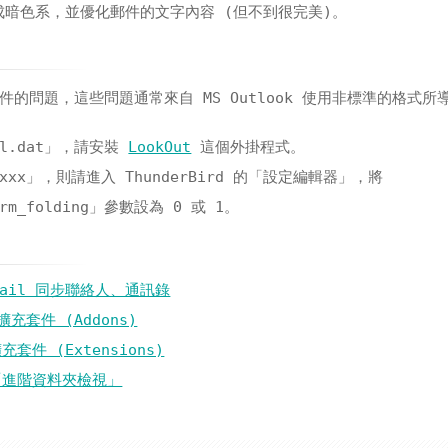
暗色系，並優化郵件的文字內容 (但不到很完美)。
些附件的問題，這些問題通常來自 MS Outlook 使用非標準的格式所
il.dat」，請安裝
LookOut
這個外掛程式。
xxx」，則請進入 ThunderBird 的「設定編輯器」，將
parm_folding」參數設為 0 或 1。
Gmail 同步聯絡人、通訊錄
擴充套件 (Addons)
套件 (Extensions)
 的「進階資料夾檢視」