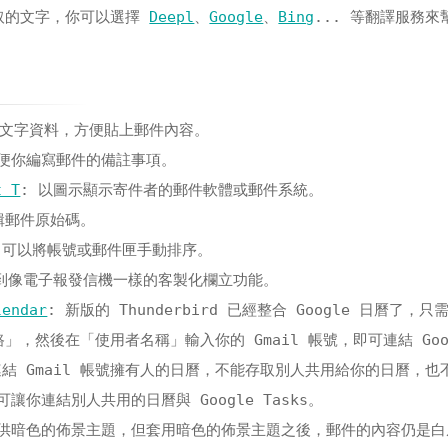
選取的文字，你可以選擇
Deepl
、
Google
、
Bing
... 等翻譯服務來
的文字資料，方便貼上郵件內容。
方便你編寫郵件的備註事項。
t T
: 以圖示顯示寄件者的郵件軟體或郵件系統。
輯郵件原始碼。
 可以將帳號或郵件匣手動排序。
做到像電子報發信機一樣的客製化欄立功能。
lendar
: 新版的 Thunderbird 已經整合 Google 日曆了，
，然後在「使用者名稱」輸入你的 Gmail 帳號，即可連結 Goog
 只能連結 Gmail 帳號擁有人的日曆，不能存取別人共用給你的日曆，
可讓你連結別人共用的日曆與 Google Tasks。
d 雖提供暗色的佈景主題，但套用暗色的佈景主題之後，郵件的內容仍是白