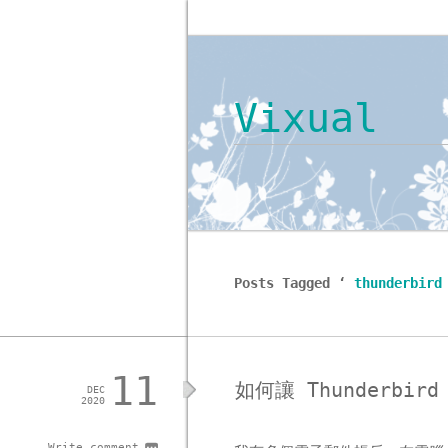
Vixual
Posts Tagged ‘
thunderbir
11
如何讓 Thunderbir
DEC
2020
Write comment