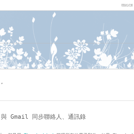
理財試算
d
’
d 與 Gmail 同步聯絡人、通訊錄