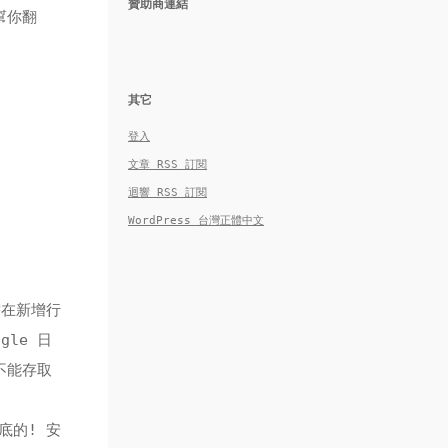
贊助商連結
幫你翻
其它
登入
文章
RSS
訂閱
迴響
RSS
訂閱
WordPress 台灣正體中文
只需在新增行
le 日
也不能存取
底的! 安