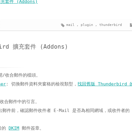
充套件 (Addons)
mail
,
plugin
,
thunderbird
ird 擴充套件 (Addons)
開/收合郵件的檔頭。
her
: 切換郵件資料夾窗格的檢視類型，
找回舊版 Thunderbird
/收合郵件中的引言。
出郵件前，確認郵件收件者 E-Mail 是否為相同網域，或收件者的 E
件者的
DKIM
郵件簽章。