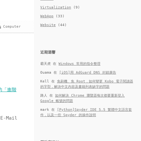
Virtualization
(9)
WebApp
(33)
Website
(44)
Computer
近期迴響
霸天虎
在
Windows 常用的指令整理
Ouama
在
[iOS]用 AdGuard DNS 封鎖廣告
Kell
在
免刷機、免 Root，如何變更 Kobo 電子閱讀器
的字型，解決中文內容及書籍列表缺字的問題
 的「進階
路人
在
如何解決 Chrome 瀏覽器每次都要重新登入
Google 帳號的問題
mark
在
[Python]Spyder IDE 5.5 繁體中文語言套
件，以及一些 Spyder 的操作說明
-Mail