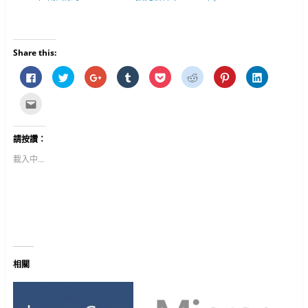
Share this:
按
分
按
分
分
分
分
分
一
享
一
享
享
享
享
享
下
到
下
到
到
到
到
到
以
T
以
T
P
R
P
L
點
分
w
分
u
o
e
i
i
這
享
i
享
m
c
d
n
n
裡
至
t
到
b
k
d
t
k
寄
F
t
G
l
e
i
e
e
給
請按讚：
a
e
o
r
t
t
r
d
朋
c
r
o
(
(
(
e
I
友
e
(
g
在
在
在
s
n
(
載入中...
b
在
l
新
新
新
t
(
在
o
新
e
視
視
視
(
在
新
o
視
+
窗
窗
窗
在
新
視
k
窗
(
中
中
中
新
視
窗
(
中
在
開
開
開
視
窗
中
在
開
新
啟
啟
啟
窗
中
開
新
啟
視
)
)
)
中
開
啟
視
)
窗
開
啟
)
窗
中
啟
)
中
開
)
開
啟
啟
)
)
相關