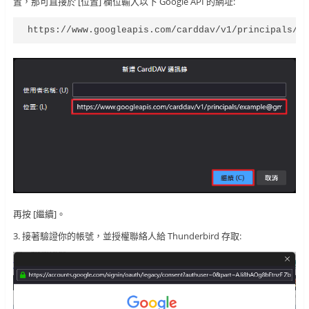
置，那可直接於 [位置] 欄位輸入以下 Google API 的網址:
https://www.googleapis.com/carddav/v1/principals/
y
再按 [繼續]。
3. 接著驗證你的帳號，並授權聯絡人給 Thunderbird 存取: