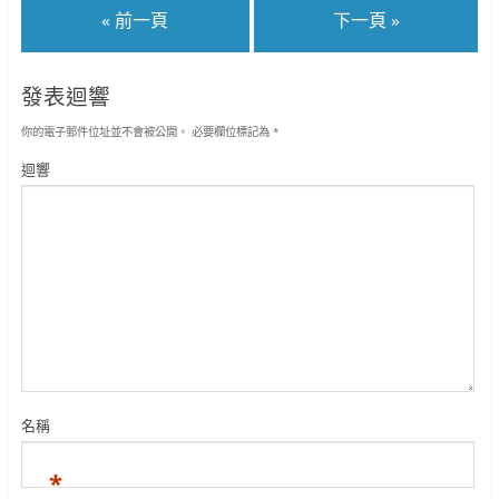
« 前一頁
下一頁 »
發表迴響
你的電子郵件位址並不會被公開。
必要欄位標記為
*
迴響
名稱
*