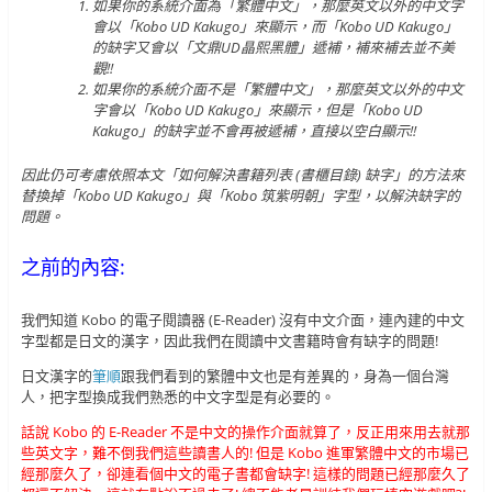
如果你的系統介面為「繁體中文」，那麼英文以外的中文字
會以「Kobo UD Kakugo」來顯示，而「Kobo UD Kakugo」
的缺字又會以「文鼎UD晶熙黑體」遞補，補來補去並不美
觀!!
如果你的系統介面不是「繁體中文」，那麼英文以外的中文
字會以「Kobo UD Kakugo」來顯示，但是「Kobo UD
Kakugo」的缺字並不會再被遞補，直接以空白顯示!!
因此仍可考慮依照本文「如何解決書籍列表 (書櫃目錄) 缺字」的方法來
替換掉「Kobo UD Kakugo」與「Kobo 筑紫明朝」字型，以解決缺字的
問題。
之前的內容:
我們知道 Kobo 的電子閱讀器 (E-Reader) 沒有中文介面，連內建的中文
字型都是日文的漢字，因此我們在閱讀中文書籍時會有缺字的問題!
日文漢字的
筆順
跟我們看到的繁體中文也是有差異的，身為一個台灣
人，把字型換成我們熟悉的中文字型是有必要的。
話說 Kobo 的 E-Reader 不是中文的操作介面就算了，反正用來用去就那
些英文字，難不倒我們這些讀書人的! 但是 Kobo 進軍繁體中文的市場已
經那麼久了，卻連看個中文的電子書都會缺字! 這樣的問題已經那麼久了