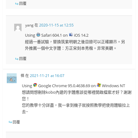
回覆
yang
在
2020-11-15 at 12:55
Using
Safari 604.1 on
iOS 14.2
經過一番試驗，替換筑紫明朝之後目錄可以正確顯示。另
外推薦一個中文字體：方正宋刻本秀楷。非常美觀。
回覆
條
在
2021-11-21 at 16:07
Using
Google Chrome 95.0.4638.69 on
Windows NT
想請問想刪除kobo內建的字體應該從哪裡開啟檔案才好？謝謝
您！
您的教學十分詳盡，我一拿到機子就按照教學把使用體驗拉上
去~
回覆