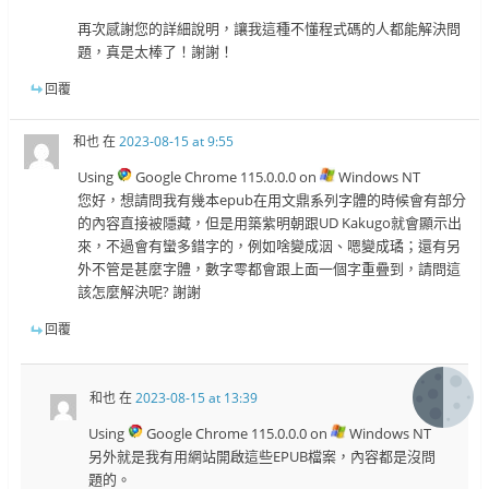
再次感謝您的詳細說明，讓我這種不懂程式碼的人都能解決問
題，真是太棒了！謝謝！
回覆
和也
在
2023-08-15 at 9:55
Using
Google Chrome 115.0.0.0 on
Windows NT
您好，想請問我有幾本epub在用文鼎系列字體的時候會有部分
的內容直接被隱藏，但是用築紫明朝跟UD Kakugo就會顯示出
來，不過會有蠻多錯字的，例如啥變成洇、嗯變成璚；還有另
外不管是甚麼字體，數字零都會跟上面一個字重疊到，請問這
該怎麼解決呢? 謝謝
回覆
和也
在
2023-08-15 at 13:39
Using
Google Chrome 115.0.0.0 on
Windows NT
另外就是我有用網站開啟這些EPUB檔案，內容都是沒問
題的。