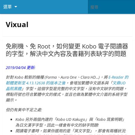
選單
Vixual
免刷機、免 Root，如何變更 Kobo 電子閱讀器
的字型，解決中文內容及書籍列表缺字的問題
2019/04/04 更新:
針對 Kobo 較新的機種 (Forma、Aura One、Clara HD...)，將
E-Reader 的
韌體更新至 4.13.12638 的版本之後
，會增加繁體中文語系與「
文鼎UD
晶熙黑體
」字型。這個字型是完整的中文字型，沒有中文缺字的問題，
標點符號也符合繁體中文的樣式，並且也做為繁體中文介面的系統字型
顯示。
但仍有美中不足之處:
Kobo 另外兩個內建的「Kobo UD Kakugo」與「Kobo 筑紫明朝」
為日文漢字字型，因此一樣會有中文的缺字問題!
閱讀電子書時，如果你選用的是「英文字型」，那會有兩種狀況: