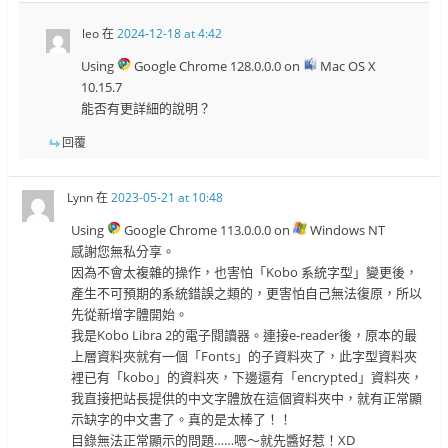
leo
在
2024-12-18 at 4:42
Using
Google Chrome 128.0.0.0 on
Mac OS X
10.15.7
能否有更詳細的說明？
回覆
Lynn
在
2023-05-21 at 10:48
Using
Google Chrome 113.0.0.0 on
Windows NT
感謝您無私分享。
因為不會太複雜的操作，也害怕「Kobo 系統字型」變更後，
產生不可預期的系統錯誤之類的，更害怕自己無法復原，所以
先從新增字體開始。
我是Kobo Libra 2的電子閱讀器。連接e-reader後，原本的最
上層資料夾就有一個「Fonts」的子資料夾了，此字型資料夾
裡已有「kobo」的資料夾，下邊還有「encrypted」資料夾，
我直接把站長提供的中文字體放在這個資料夾中，就有正常顯
示缺字的中文書了。真的是太棒了！！
目錄無法正常顯示的問題……嗯～就先醬好惹！XD