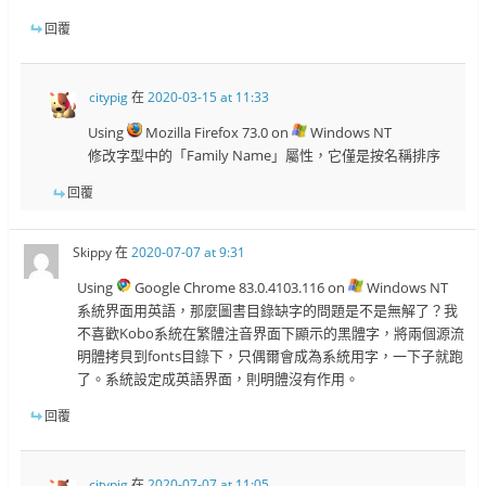
回覆
citypig
在
2020-03-15 at 11:33
Using
Mozilla Firefox 73.0 on
Windows NT
修改字型中的「Family Name」屬性，它僅是按名稱排序
回覆
Skippy
在
2020-07-07 at 9:31
Using
Google Chrome 83.0.4103.116 on
Windows NT
系統界面用英語，那麼圖書目錄缺字的問題是不是無解了？我
不喜歡Kobo系統在繁體注音界面下顯示的黑體字，將兩個源流
明體拷貝到fonts目錄下，只偶爾會成為系統用字，一下子就跑
了。系統設定成英語界面，則明體沒有作用。
回覆
citypig
在
2020-07-07 at 11:05