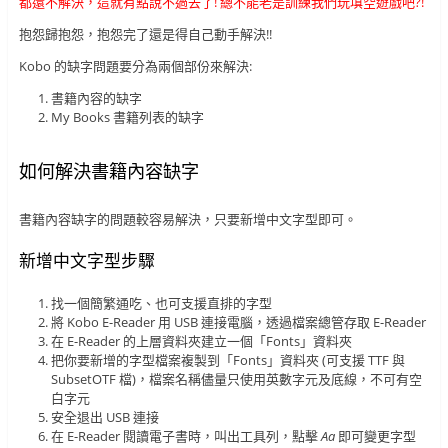
都還不解決，這就有點說不過去了! 總不能老是訓練我們玩填空遊戲吧?!
抱怨歸抱怨，抱怨完了還是得自己動手解決!!
Kobo 的缺字問題要分為兩個部份來解決:
書籍內容的缺字
My Books 書籍列表的缺字
如何解決書籍內容缺字
書籍內容缺字的問題較容易解決，只要新增中文字型即可。
新增中文字型步驟
找一個簡繁通吃、也可支援直排的字型
將 Kobo E-Reader 用 USB 連接電腦，透過檔案總管存取 E-Reader
在 E-Reader 的上層資料夾建立一個「Fonts」資料夾
把你要新增的字型檔案複製到「Fonts」資料夾 (可支援 TTF 與
SubsetOTF 檔)，檔案名稱儘量只使用英數字元及底線，不可有空
白字元
安全退出 USB 連接
在 E-Reader 閱讀電子書時，叫出工具列，點擊
Aa
即可變更字型