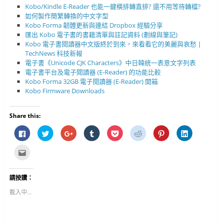
Kobo/Kindle E-Reader 也能一鍵橫排轉直排? 還不用等待轉檔?
如何製作簡繁轉換的中文字型
Kobo Forma 韌體更新與連結 Dropbox 經驗分享
匯出 Kobo 電子書的書籍清單與註記資料 (劃線與筆記)
Kobo 電子書閱讀器中文版終於到來，來看看它的美麗與哀愁 |
TechNews 科技新報
電子書《Unicode CJK Characters》中日韓統一表意文字列表
電子書平台及電子閱讀器 (E-Reader) 的功能比較
Kobo Forma 32GB 電子閱讀器 (E-Reader) 開箱
Kobo Firmware Downloads
Share this:
按
分
按
分
分
分
分
分
一
享
一
享
享
享
享
享
下
到
下
到
到
到
到
到
以
T
以
T
P
R
P
L
點
分
w
分
u
o
e
i
i
這
享
i
享
m
c
d
n
n
裡
至
t
到
b
k
d
t
k
寄
F
t
G
l
e
i
e
e
給
請按讚：
a
e
o
r
t
t
r
d
朋
c
r
o
(
(
(
e
I
友
e
(
g
在
在
在
s
n
(
載入中...
b
在
l
新
新
新
t
(
在
o
新
e
視
視
視
(
在
新
o
視
+
窗
窗
窗
在
新
視
k
窗
(
中
中
中
新
視
窗
(
中
在
開
開
開
視
窗