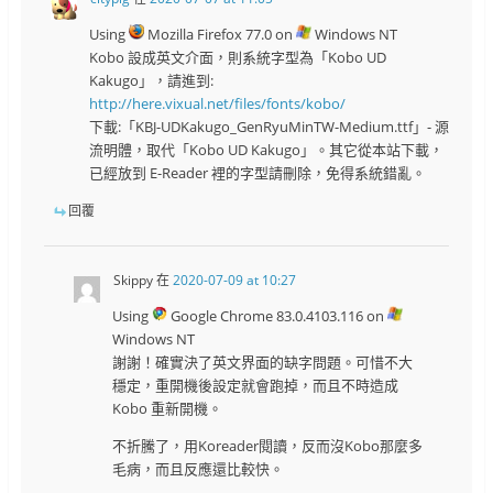
Using
Mozilla Firefox 77.0 on
Windows NT
Kobo 設成英文介面，則系統字型為「Kobo UD
Kakugo」，請進到:
http://here.vixual.net/files/fonts/kobo/
下載:「KBJ-UDKakugo_GenRyuMinTW-Medium.ttf」- 源
流明體，取代「Kobo UD Kakugo」。其它從本站下載，
已經放到 E-Reader 裡的字型請刪除，免得系統錯亂。
回覆
Skippy
在
2020-07-09 at 10:27
Using
Google Chrome 83.0.4103.116 on
Windows NT
謝謝！確實決了英文界面的缺字問題。可惜不大
穩定，重開機後設定就會跑掉，而且不時造成
Kobo 重新開機。
不折騰了，用Koreader閱讀，反而沒Kobo那麼多
毛病，而且反應還比較快。