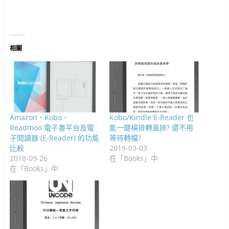
中
在
開
新
啟
啟
啟
窗
中
開
新
啟
視
)
)
)
中
開
啟
視
)
窗
開
啟
)
窗
中
啟
)
中
開
)
開
啟
啟
)
)
相關
Amazon、Kobo、
Kobo/Kindle E-Reader 也
Readmoo 電子書平台及電
能一鍵橫排轉直排? 還不用
子閱讀器 (E-Reader) 的功能
等待轉檔?
比較
2019-03-03
2018-09-26
在「Books」中
在「Books」中