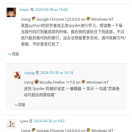
Adam
在
2024-03-30 at 10:06
Using
Google Chrome 123.0.0.0 on
Windows NT
我是python的初学者现正用spyder进行学习，想请教一下每
当我代码打到最底部的时候，我右侧的滚轮往下到底部，不过
他只能到我代码的那行，没办法预留更多空间，请问有解方吗?
谢谢，不好意思打扰了
回复
citypig
在
2024-03-30 at 14:18
Using
Mozilla Firefox 117.0 on
Windows NT
进到 Spyder 的偏好设定 -> 编辑器 -> 显示 -> 勾选“页面卷
动可超出档案结尾”
回复
cylee
在
2024-04-30 at 9:42
Using
Google Chrome 124.0.0.0 on
Windows NT