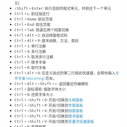
元)
+
: 执行目前的程式单元，并前往下一个单元
⇧Shift
Enter
+
: 前往指定行
Ctrl
L
+
: 前往页首
Ctrl
Home
+
: 前往页尾
Ctrl
End
+
: 快速在两个档案切换
Ctrl
Tab
+
+
: 自动排版程式码
Ctrl
Alt
I
+
+
: 搜寻函数、方法、类别
Ctrl
Alt
P
+
: 单行注解
Ctrl
1
+
: 多行注解
Ctrl
4
+
: 取消多行注解
Ctrl
5
+
: 搜寻字串
Ctrl
F
+
: 取代字串
Ctrl
R
+
+
: 在定义函式的第二行按此快速键，会帮你输入
文
Ctrl
Alt
D
件字串 (docstring)
范本。
+
+
+
: 返回最近的编辑处
Ctrl
Alt
⇧Shift
←
+ 鼠标滚轮: 缩放字体大小
Ctrl
+
: 还原字体大小
Ctrl
0
+
+
: 开启/切换到
大纲面板
Ctrl
⇧Shift
O
+
+
: 开启/切换到
专案面板
Ctrl
⇧Shift
P
+
+
: 开启/切换到
档案面板
Ctrl
⇧Shift
X
+
+
: 开启/切换到
搜寻面板
Ctrl
⇧Shift
F
+
+
: 开启/切换到
变量浏览器面板
Ctrl
⇧Shift
V
+
: 新建档案
Ctrl
N