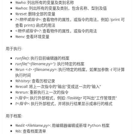
%who
: 列出所有的变量及类别名称
%whos
: 列出所有的变量及类别，包含名称、型别及值
%reset
: 删除全部的变量
?<物件或指令>
: 查看物件的属性，或指令的用法，例如: !print 可
查看 print() 函式的用法
<物件或指令>?
: 查看物件的属性，或指令的用法
%env
: 查看环境变量
用于执行:
runfile()
: 执行目前编辑器的档案
runfile("<filename.py>")
: 执行特定的档案
%run <-t> <filename.py>
: 执行特定的档案，如果加参数
-t
可计算
执行时间
%history
: 查看历程记录
%recall
: 将上一次指令的“输出”变成这一次的“输入”
%rerun
: 重新执行上一次的指令
!<指令>
: 执行外部程式，例如:
!TaskMgr
可叫出“工作管理员”
!!<指令>
: 执行外部程式，并将执行结果显示成串行的格式
用于档案:
%edit <FileName.py>
: 用编辑器编辑或新增 Python 档案
%ls
: 查看档案清单