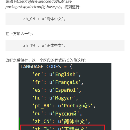
编辑
%UserProfile%\anaconda3\Lib\site-
packages\spyder\config\base.py
)。找到这行:
    'zh_CN': u'简体中文',
在下方加入一行:
    'zh_TW': u'正体中文',
改好之后储存，这一个区段的程式码长的像这样: