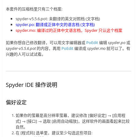
本套件的压缩档里只有三个档案:
spyder-v5.5.6.pot: 未翻译的英文对照档 (文字档)
spyder.po: 翻译成正体中文的语言档 (文字档)
spyder.mo: 编译过的正体中文语言档，Spyder 只认这个档案
如果你想自己修改翻译，可以用文字编辑器或
PoEdit
编辑
spyder.po
或
spyder-v5.5.6.pot
的内容，再用
PoEdit
编译成
spyder.mo
就可以了。有
兴趣的人可以试试看。
Spyder IDE 操作说明
偏好设定
如果你的萤幕是高分辨率萤幕，建议修改 [偏好设定] → [应用程
式] → [接口] → 选取 [启用自动缩放]，这样软件的画面看起来比较
自然。
在 [程式码] 选单里，建议至少勾选这些项目: