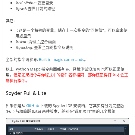
%cd <Path>
: 变更目录
%pwd
: 查看目前的路径
其它:
_
: 这是一个特殊的变量，储存上一次指令的“回传值”，可以拿来使
用或显示
%clear
: 清理主控台画面
%quickref
: 查看全部的指令及说明
全部的指令请参考:
Built-in magic commands
。
以上 IPython Magic 指令前面都有
%
，经我测试没加
%
也可以正常使
用。
但是如果指令与你程式中的物件名称相同，那你还是得打
%
才会正
确执行指令。
Spyder Full & Lite
如果你是从
GitHub
下载的 Spyder IDE 安装档，它其实有分为完整版
(Full) 与精简版 (Lite) 两种版本，差别在“选用项目”里的几个模组: