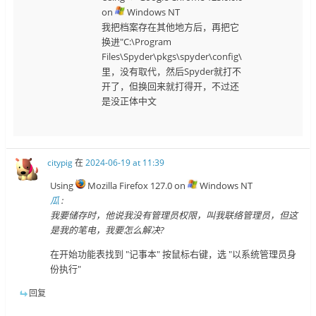
on
Windows NT
我把档案存在其他地方后，再把它
换进"C:\Program
Files\Spyder\pkgs\spyder\config\
里，没有取代，然后Spyder就打不
开了，但换回来就打得开，不过还
是没正体中文
citypig
在
2024-06-19 at 11:39
Using
Mozilla Firefox 127.0 on
Windows NT
瓜
:
我要储存时，他说我没有管理员权限，叫我联络管理员，但这
是我的笔电，我要怎么解决?
在开始功能表找到 "记事本" 按鼠标右键，选 "以系统管理员身
份执行"
回复