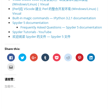
(Windows/Linux) | Vixual
[Perl]在 VScode 建立 Perl 的整合开发环境 (Windows/Linux) |
Vixual
Built-in magic commands — IPython 3.2.1 documentation
Spyder 5 documentation
Frequently Asked Questions — Spyder 5 documentation
Spyder Tutorials - YouTube
欢迎阅读 Spyder 的文件 — Spyder 5 文件
Share this:
按
分
按
分
分
分
分
分
一
享
一
享
享
享
享
享
下
到
下
到
到
到
到
到
以
T
以
T
P
R
P
L
点
分
w
分
u
o
e
i
i
这
享
i
享
m
c
d
n
n
里
至
t
到
b
k
d
t
k
寄
F
t
G
l
e
i
e
e
给
请按赞：
a
e
o
r
t
t
r
d
朋
c
r
o
(
(
(
e
I
友
e
(
g
在
在
在
s
n
(
加载中...
b
在
l
新
新
新
t
(
在
o
新
e
视
视
视
(
在
新
o
视
+
窗
窗
窗
在
新
视
k
窗
(
中
中
中
新
视
窗
(
中
在
开
开
开
视
窗
中
在
开
新
启
启
启
窗
中
开
新
启
视
)
)
)
中
开
启