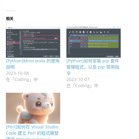
视
)
窗
开
启
)
窗
中
启
)
中
开
)
开
启
启
)
)
相关
[Python]Miniconda 的使用
[Python]如何安裝 pip 套件
說明
管理程式，以及 pip 常用指
2023-10-08
令
在「Coding」中
2023-10-07
在「Coding」中
[Perl]如何在 Visual Studio
Code 建立 Perl 的程式開發