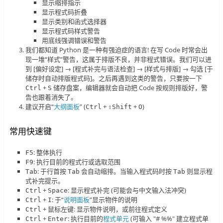
显示缩排指示
显示程式码折叠
显示类别和函式选择器
显示程式码样式警告
用底线强调错误和警告
我们都知道 Python 是一种有强迫症的语言! 在写 Code 时常会出
现一堆“样式”警告，这属于排版不良，并非程式错误。我们可以进
到 [偏好设定] → [程式补完与语法检查] → [样式与排版] → 勾选 [于
储存时自动排版程式码]。之后再遇到这类的警告，只要按一下
+
储存盘案，编辑器就会自动把 Code 按规则排版好，警
Ctrl
S
告也跟着消失了。
建议开启“
大纲面板
” (
+
+
)
Ctrl
⇧Shift
O
常用快速键
: 整体执行
F5
: 执行目前的程式行或选取范围
F9
: 于行首按
会自动缩排。当输入程式码时按
则显示程
Tab
Tab
Tab
式补完提示。
+
: 显示程式补完 (可能会与中文输入法冲突)
Ctrl
Space
+
: 于“
说明面板
”显示物件的说明
Ctrl
I
+ 鼠标左键: 显示物件说明，或前往程式定义
Ctrl
+
: 执行目前的
程式单元
(可输入 "# %%" 建立程式单
Ctrl
Enter