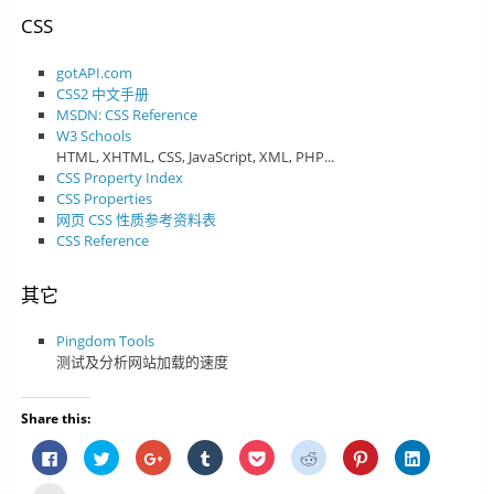
CSS
gotAPI.com
CSS2 中文手册
MSDN: CSS Reference
W3 Schools
HTML, XHTML, CSS, JavaScript, XML, PHP...
CSS Property Index
CSS Properties
网页 CSS 性质参考资料表
CSS Reference
其它
Pingdom Tools
测试及分析网站加载的速度
Share this:
按
分
按
分
分
分
分
分
一
享
一
享
享
享
享
享
下
到
下
到
到
到
到
到
以
T
以
T
P
R
P
L