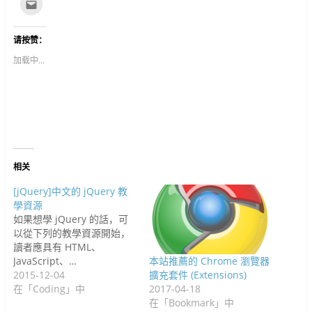
点
分
w
分
u
o
e
i
i
这
享
i
享
m
c
d
n
n
里
至
t
到
b
k
d
t
k
寄
F
t
G
l
e
i
e
e
给
请按赞：
a
e
o
r
t
t
r
d
朋
c
r
o
(
(
(
e
I
友
e
(
g
在
在
在
s
n
(
加载中...
b
在
l
新
新
新
t
(
在
o
新
e
视
视
视
(
在
新
o
视
+
窗
窗
窗
在
新
视
k
窗
(
中
中
中
新
视
窗
(
中
在
开
开
开
视
窗
中
在
开
新
启
启
启
窗
中
开
新
启
视
)
)
)
中
开
启
视
)
窗
开
启
)
窗
中
启
)
中
开
)
开
启
启
)
)
相关
[jQuery]中文的 jQuery 教
學資源
如果想學 jQuery 的話，可
以從下列的教學資源開始，
讀者應具有 HTML、
JavaScript、…
本站推薦的 Chrome 瀏覽器
2015-12-04
擴充套件 (Extensions)
在「Coding」中
2017-04-18
在「Bookmark」中