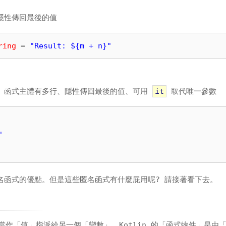
隱性傳回最後的值
ring
 = 
"Result: ${m + n}"
式、函式主體有多行、隱性傳回最後的值、可用
it
取代唯一參數
"
有匿名函式的優點。但是這些匿名函式有什麼屁用呢? 請接著看下去。
作「值」指派給另一個「變數」。Kotlin 的「函式物件」是由