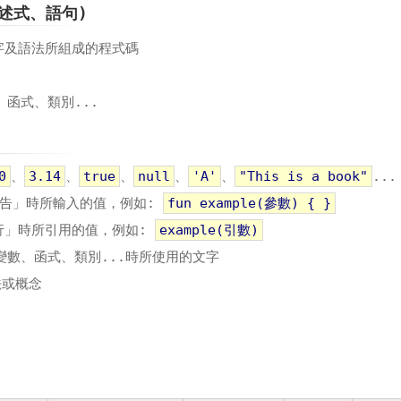
敘述式、語句)
字及語法所組成的程式碼
、函式、類別...
0
、
3.14
、
true
、
null
、
'A'
、
"This is a book"
...
式「宣告」時所輸入的值，例如:
fun example(參數) { }
「執行」時所引用的值，例如:
example(引數)
命名變數、函式、類別...時所使用的文字
法或概念