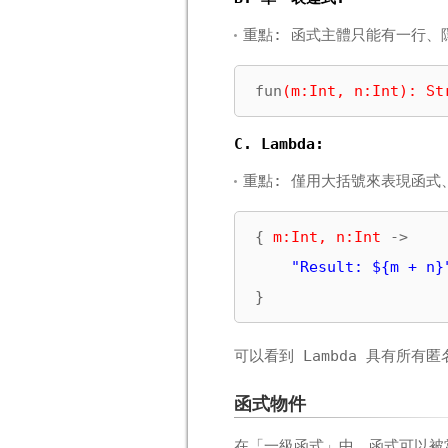
重點: 函式主體只能有一行、
fun
(m:Int, n:Int): St
C. Lambda:
重點: 僅用大括號來表現函
{ 
m:Int, n:Int
 ->

"Result: ${m + n}
}
可以看到 Lambda 具有所
函式物件
在「一級函式」中，函式可以被當