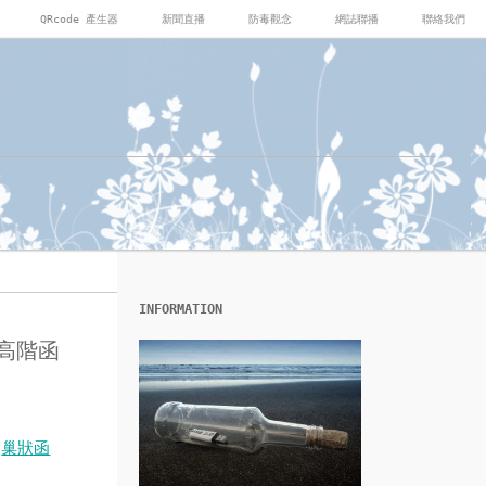
QRcode 產生器
新聞直播
防毒觀念
網誌聯播
聯絡我們
INFORMATION
與高階函
「
巢狀函