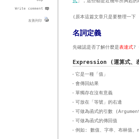
式
」，這些都是近幾年所興起的
Write comment
(原本這篇文章只是要整理一下 K
友善列印
名詞定義
先確認是否了解什麼是
表達式
?
Expression (運算式
它是一種「值」
會傳回結果
單獨存在沒有意義
可放在「等號」的右邊
可做為函式的引數 (Argumen
可做為函式的傳回值
例如: 數值、字串、布林值、