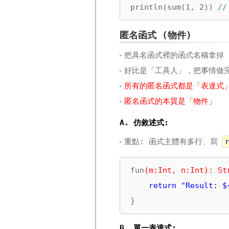
println(sum(1, 2)) 
//
匿名函式 (物件)
把具名函式裡的函式名稱拿掉
好比是「工具人」，把事情做
所有的匿名函式都是「表達式
匿名函式的本質是「物件」
A. 仿敘述式:
重點: 函式主體有多行、寫
fun
(m:Int, n:Int): St
return "Result: $
}
B. 單一表達式: