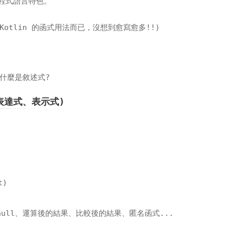
程式語言特色。
otlin 的函式用法而已，沒想到愈寫愈多!!)
 什麼是敘述式?
、表達式、表示式)
t)
null、運算後的結果、比較後的結果、匿名函式...