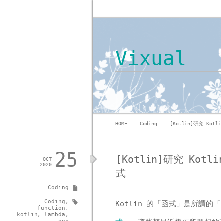
Vixual
HOME
Coding
[Kotlin]研究 K
25
[Kotlin]研究 Ko
OCT
2020
式
Coding
Coding
,
Kotlin 的「函式」是所謂的「
function
,
kotlin
,
lambda
,
oop