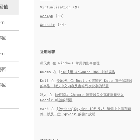
回值
Virtualization
(9)
WebApp
(33)
rn
Website
(44)
傳回
近期迴響
rn
霸天虎
在
Windows 常用的指令整理
傳回
Ouama
在
[iOS]用 AdGuard DNS 封鎖廣告
Kell
在
免刷機、免 Root，如何變更 Kobo 電子閱讀器
傳回
的字型，解決中文內容及書籍列表缺字的問題
路人
在
如何解決 Chrome 瀏覽器每次都要重新登入
Google 帳號的問題
mark
在
[Python]Spyder IDE 5.5 繁體中文語言套
件，以及一些 Spyder 的操作說明