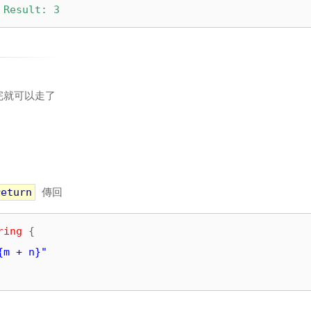
 Result: 3
完就可以走了
」
return
傳回
ring
 {

{m + n}"