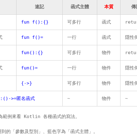
速記
函式主體
本質
傳
fun f():{}
可多行
函式
retu
式
fun f()=
一行
函式
隱性
fun():{}
可多行
物件
retu
式
fun()=
一行
物件
隱性
{->}
可多行
物件
隱性
f:()->=匿名函式
~
物件
~
範例來看 Kotlin 各種函式的寫法。
用到的「參數及型別」、藍色字為「函式主體」。