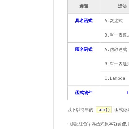
種類
語法
具名函式
A.敘述式
B.單一表達
匿名函式
A.仿敘述式
B.單一表達
C.Lambda
函式物件
以下以簡單的
sum()
函式做為
標記紅色字為函式原本就會使