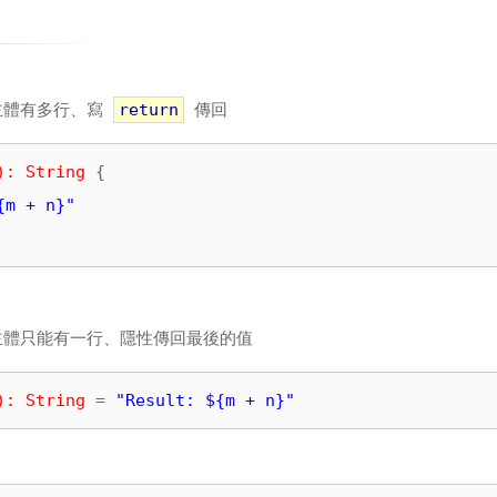
主體有多行、寫
return
傳回
): String
 {

{m + n}"
體只能有一行、隱性傳回最後的值
): String
 = 
"Result: ${m + n}"