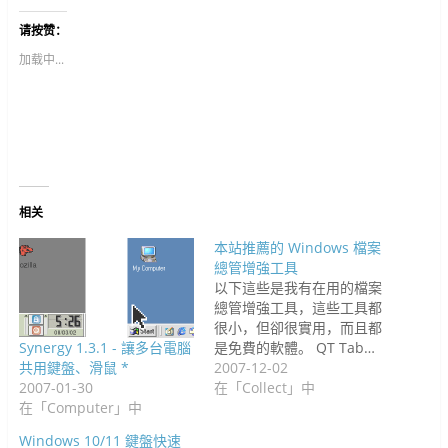
至
t
到
b
k
d
t
k
寄
F
t
G
l
e
i
e
e
给
请按赞：
a
e
o
r
t
t
r
d
朋
c
r
o
(
(
(
e
I
友
e
(
g
在
在
在
s
n
(
加载中...
b
在
l
新
新
新
t
(
在
o
新
e
视
视
视
(
在
新
o
视
+
窗
窗
窗
在
新
视
k
窗
(
中
中
中
新
视
窗
(
中
在
开
开
开
视
窗
中
在
开
新
启
启
启
窗
中
开
新
启
视
)
)
)
中
开
启
视
)
窗
开
启
)
窗
中
启
)
中
开
)
开
启
启
)
)
相关
本站推薦的 Windows 檔案
總管增強工具
以下這些是我有在用的檔案
總管增強工具，這些工具都
很小，但卻很實用，而且都
Synergy 1.3.1 - 讓多台電腦
是免費的軟體。 QT Tab…
共用鍵盤、滑鼠 *
2007-12-02
2007-01-30
在「Collect」中
在「Computer」中
Windows 10/11 鍵盤快速