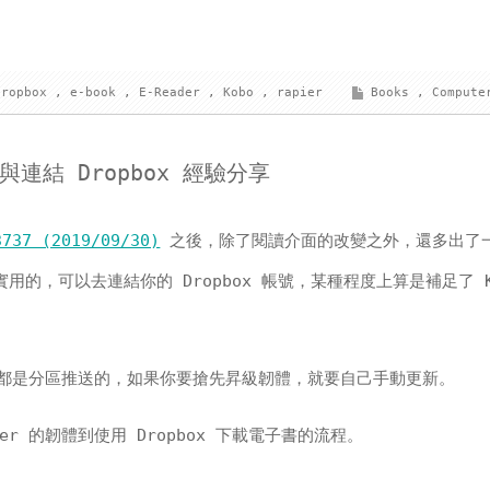
dropbox
,
e-book
,
E-Reader
,
Kobo
,
rapier
Books
,
Compute
新與連結 Dropbox 經驗分享
3737 (2019/09/30)
之後，除了閱讀介面的改變之外，還多出了
的，可以去連結你的 Dropbox 帳號，某種程度上算是補足了 K
 的韌體都是分區推送的，如果你要搶先昇級韌體，就要自己手動更新。
er 的韌體到使用 Dropbox 下載電子書的流程。