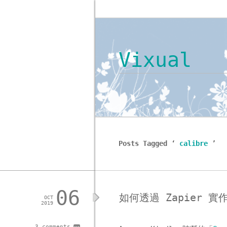
Vixual
Posts Tagged ‘
calibre
’
06
如何透過 Zapier 實作
OCT
2019
3 comments