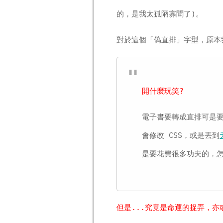
的，是我太孤陃寡聞了)。
對於這個「偽直排」字型，原本
開什麼玩笑?
電子書要轉成直排可是要
會修改 CSS，或是丟到
是要花費很多功夫的，怎
但是...究竟是命運的捉弄，亦