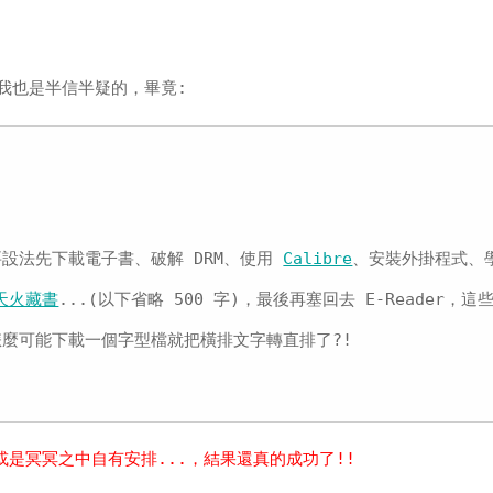
我也是半信半疑的，畢竟:
設法先下載電子書、破解 DRM、使用
Calibre
、安裝外掛程式、
天火藏書
...(以下省略 500 字)，最後再塞回去 E-Reader，這
麼可能下載一個字型檔就把橫排文字轉直排了?!
或是冥冥之中自有安排...，結果還真的成功了!!