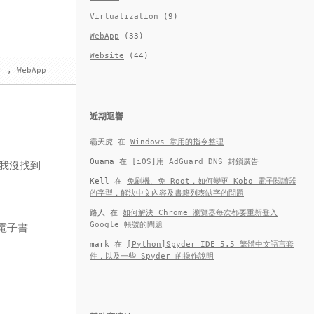
Virtualization
(9)
WebApp
(33)
Website
(44)
r
,
WebApp
近期迴響
霸天虎
在
Windows 常用的指令整理
Ouama
在
[iOS]用 AdGuard DNS 封鎖廣告
是我沒找到
Kell
在
免刷機、免 Root，如何變更 Kobo 電子閱讀器
的字型，解決中文內容及書籍列表缺字的問題
路人
在
如何解決 Chrome 瀏覽器每次都要重新登入
Google 帳號的問題
電子書
mark
在
[Python]Spyder IDE 5.5 繁體中文語言套
件，以及一些 Spyder 的操作說明