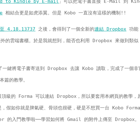
d to Kindle by E-mail
」可以把電子書直接 E-Mail 到 Kin
e
相結合更是如虎添翼。但是 Kobo 一直沒有這樣的機制!!
至 4.18.13737
之後，會得到了一個全新的
連結 Dropbox
功能
外的雲端書櫃。於是我就想到，能否也利用 Dropbox 來做到類似 
一鍵將電子書寄送到 Dropbox 去讓 Kobo 讀取，完成了一個
做為本篇的教學。
最頂級的 Forma 可以連結 Dropbox，所以要套用本網頁的教學，
是，假如你就是脾氣硬、骨頭也很硬，硬是不想買一台 Kobo Form
r 的入門教學啦──學習如何將 Gmail 的附件上傳至 Dropbox。