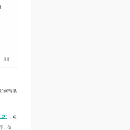
用
如何轉換
夏夏
)，這
經上傳