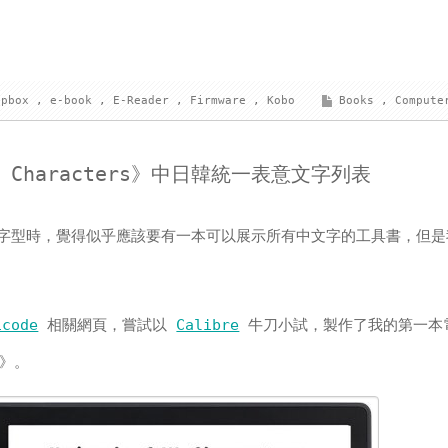
opbox
,
e-book
,
E-Reader
,
Firmware
,
Kobo
Books
,
Compute
JK Characters》中日韓統一表意文字列表
看中文字型時，覺得似乎應該要有一本可以展示所有中文字的工具書，但
icode
相關網頁，嘗試以
Calibre
牛刀小試，製作了我的第一本
rs》。