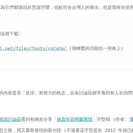
因為它們都源自於思源字體，也較符合台灣人的筆法，也是我有在使
這裡下載:
l.net/files/fonts/rotate/
(簡轉繁的功能也一併奉上)
的內容是否「直排」有很大的執念，在各討論區經常看到有人在詢問
閱讀討論區
看到有網友分享「
偽直排花明蘭黑體
」字型檔 (作者:
型之後，我又重新發現的新大陸 (不過看這字型是在 2012 年就已