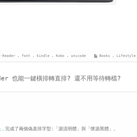
E-Reader
,
font
,
kindle
,
Kobo
,
unicode
Books
,
Lifestyle
Reader 也能一鍵橫排轉直排? 還不用等待轉檔?
學
，完成了兩個偽直排字型:「源流明體」與「懷源黑體」。