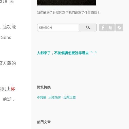
dle 去
我們解決了什麼問題？我們創造了什麼價值？
，這功能
Send
人都來了，不按個讚怎麼說得過去 ^_^
非官方版的
簡繁轉換
原則上
你
不轉換
大陆简体
台灣正體
a 的話，
熱門文章