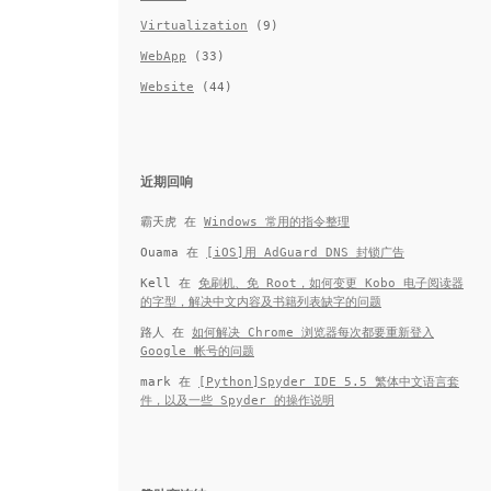
Virtualization
(9)
WebApp
(33)
Website
(44)
近期回响
霸天虎
在
Windows 常用的指令整理
Ouama
在
[iOS]用 AdGuard DNS 封锁广告
Kell
在
免刷机、免 Root，如何变更 Kobo 电子阅读器
的字型，解决中文内容及书籍列表缺字的问题
路人
在
如何解决 Chrome 浏览器每次都要重新登入
Google 帐号的问题
mark
在
[Python]Spyder IDE 5.5 繁体中文语言套
件，以及一些 Spyder 的操作说明