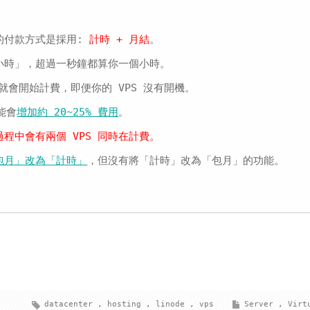
戶的付款方式是採用:
計時 + 月結
。
小時」，超過一秒鐘都算你一個小時。
 就會開始計費，即便你的 VPS 沒有開機。
功能會
增加約 20~25% 費用
。
過程中會有兩個 VPS 同時在計費。
包月」改為「計時」
，但沒有將「計時」改為「包月」的功能。
datacenter
,
hosting
,
linode
,
vps
Server
,
Virt