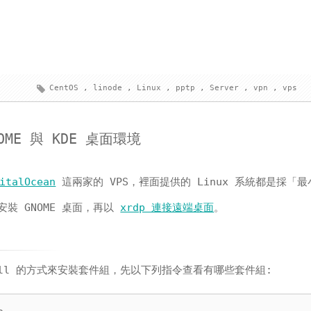
CentOS
,
linode
,
Linux
,
pptp
,
Server
,
vpn
,
vps
NOME 與 KDE 桌面環境
italOcean
這兩家的 VPS，裡面提供的 Linux 系統都是採「最
裝 GNOME 桌面，再以
xrdp 連接遠端桌面
。
nstall 的方式來安裝套件組，先以下列指令查看有哪些套件組: