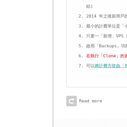
結)
2014 年之後新用
最小的計費單位是「
只要一「新增」VPS
啟用「Backups」
在執行「Clone」的
可以
將計費方從由「
Read more