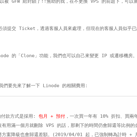
被 GFW 給封鎖了!!無助的我，在不更換 VPS 的前題下，可以
都必須提交 Ticket，透過客服人員來處理，但現在的客服人員似乎
ode 的「Clone」功能，我們也可以自己來變更 IP 或遷移機房
我們要先來了解一下 Linode 的相關費用:
號的付款方式是採用:
包月 + 預付
，一次買一年有 10% 折扣、買兩
果沒有用滿一個月就刪除 VPS 的話，那剩下的時間仍會歸還等比例的
案降級也會歸還差額。(2019/04/01 起，已強制轉為計時 + 