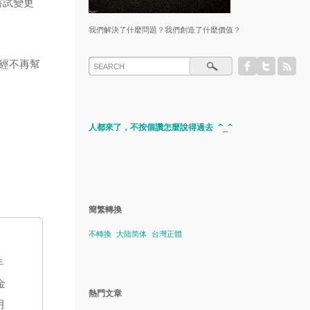
嘗試變更
我們解決了什麼問題？我們創造了什麼價值？
已經不再幫
。
人都來了，不按個讚怎麼說得過去 ^_^
簡繁轉換
不轉換
大陆简体
台灣正體
年
金
熱門文章
月