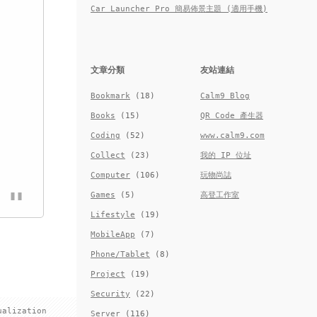
Car Launcher Pro 簡易佈景主題 (適用手機)
文章分類
友站連結
Bookmark
(18)
Calm9 Blog
Books
(15)
QR Code 產生器
Coding
(52)
www.calm9.com
Collect
(23)
我的 IP 位址
Computer
(106)
玩物尚誌
Games
(5)
高登工作室
Lifestyle
(19)
MobileApp
(7)
Phone/Tablet
(8)
Project
(19)
Security
(22)
ualization
Server
(116)