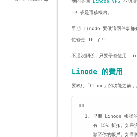
我的某個
Linode VPS
不明所以
IP 或是遷移機房。
早期 Linode 要做這兩件事
忙變更 IP 了!!
不過沒關係，只要學會使用 Lin
Linode 的費用
要執行「Clone」的功能之前，
早期 Linode 帳
有 15% 折扣。如
額至你的帳戶。如果將方