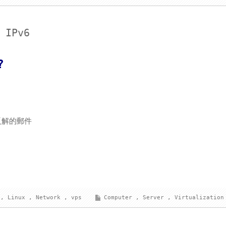
 IPv6
?
 反解的郵件
,
Linux
,
Network
,
vps
Computer
,
Server
,
Virtualization