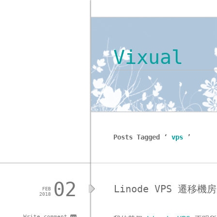
Vixual
Posts Tagged ‘
vps
’
02
Linode VPS 遷移機房
FEB
2018
Write comment