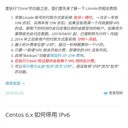
要执行“Clone”的功能之前，我们要先来了解一下 Linode 的相关费用:
早期 Linode 帐号的付款方式是采用:
包月 + 预付
，一次买一年有
10% 折扣、买两年有 15% 折扣。如果没有用满一个月就删除 VPS
的话，那剩下的时间仍会归还等比例的金额至你的帐户。如果将方
案降级也会归还差额。(2019/04/01 起，已强制转为计时 + 月结)
2014 年之后新用户的付款方式是采用:
计时 + 月结
。
最小的计费单位是“小时”，超过一秒钟都算你一个小时。
只要一“新增”VPS 就会开始计费，即便你的 VPS 没有开机。
启用“Backups”功能会
增加约 20~25% 费用
。
在执行“Clone”的过程中会有两个 VPS 同时在计费。
可以
将计费方从由“包月”改为“计时”
，但没有将“计时”改为“包月”
的功能。
继续阅读
→
2018-02-02
发表回响
Centos 6.x 如何停用 IPv6