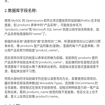
多。
2.数据库字段名称:
使用 MySQL 的 Opensource 软件比常见整批性的加前缀(Prefix) 在字段
里面，如 products 表单中的“产品名称”，可能就会命名为
“products_name”而 Microsoft SQL Server 则是以纯字段名称居多，如
产品名称就直接取叫“name”了。
前缀的命名有“语意导向”跟“实用导向”二种，所谓语意导向以口语的习惯
来命名，像 products 是产品的集合(复数)，里面的每个产品是单数，所
以用产品名称为例就是“product_name”。
而实用导向常见的就是以表单名称做为前缀，如前例在 products 里的
产品名称字段就会命名为“products_name”，如此做的好处是程式会非
常清楚每个字段是从哪个表单抓出来的。但是缺点是在程式里面语意不
清，看起来会很不习惯。
然而大部份的字段前缀字符还是以语意导向为主，若要使用实用导向，
最好表单名称采用单数(如 Moveable Type)，否则像 OSCommerce 的
全员复数，感觉程式在用名字就很奇怪，如程式明明就是只抓一笔产品
名称出来，看到 products_name 就觉的既不是复数，而且文法上也不
通，意义上反而比较像 product’s name。