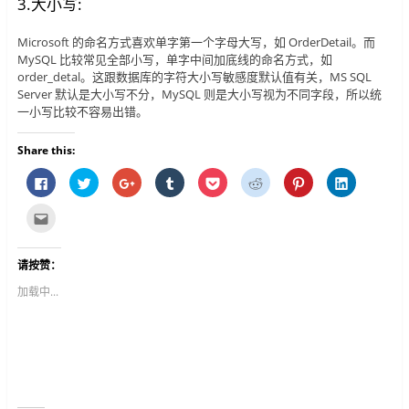
3.大小写:
Microsoft 的命名方式喜欢单字第一个字母大写，如 OrderDetail。而
MySQL 比较常见全部小写，单字中间加底线的命名方式，如
order_detal。这跟数据库的字符大小写敏感度默认值有关，MS SQL
Server 默认是大小写不分，MySQL 则是大小写视为不同字段，所以统
一小写比较不容易出错。
Share this:
按
分
按
分
分
分
分
分
一
享
一
享
享
享
享
享
下
到
下
到
到
到
到
到
以
T
以
T
P
R
P
L
点
分
w
分
u
o
e
i
i
这
享
i
享
m
c
d
n
n
里
至
t
到
b
k
d
t
k
寄
F
t
G
l
e
i
e
e
给
请按赞：
a
e
o
r
t
t
r
d
朋
c
r
o
(
(
(
e
I
友
e
(
g
在
在
在
s
n
(
加载中...
b
在
l
新
新
新
t
(
在
o
新
e
视
视
视
(
在
新
o
视
+
窗
窗
窗
在
新
视
k
窗
(
中
中
中
新
视
窗
(
中
在
开
开
开
视
窗
中
在
开
新
启
启
启
窗
中
开
新
启
视
)
)
)
中
开
启
视
)
窗
开
启
)
窗
中
启
)
中
开
)