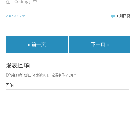
在「Coding」中
2005-03-28
1
则回复
« 前一页
下一页 »
发表回响
你的电子邮件位址并不会被公开。
必要字段标记为
*
回响