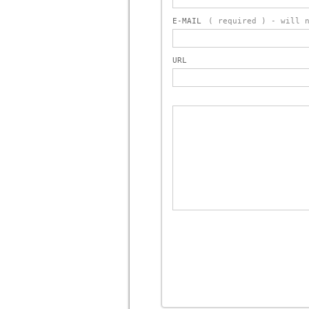
E-MAIL
( required ) - will 
URL