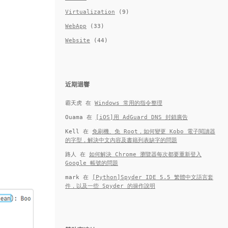
Virtualization
(9)
WebApp
(33)
Website
(44)
近期迴響
霸天虎
在
Windows 常用的指令整理
Ouama
在
[iOS]用 AdGuard DNS 封鎖廣告
Kell
在
免刷機、免 Root，如何變更 Kobo 電子閱讀器
的字型，解決中文內容及書籍列表缺字的問題
路人
在
如何解決 Chrome 瀏覽器每次都要重新登入
Google 帳號的問題
mark
在
[Python]Spyder IDE 5.5 繁體中文語言套
件，以及一些 Spyder 的操作說明