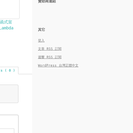
贊助商連結
 的函式宣
mbda
其它
登入
文章
RSS
訂閱
迴響
RSS
訂閱
WordPress 台灣正體中文
ts ( 0 )