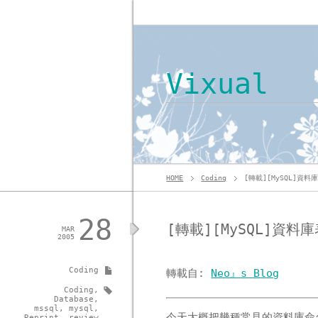
Vixual
HOME
Coding
[轉載][MySQL]資
28
[轉載][MySQL]資
MAR
2005
Coding
轉載自:
Neo』s Blog
Coding
,
Database
,
mssql
,
mysql
,
今天大概把幾種常見的資料庫命
Reprint
,
review