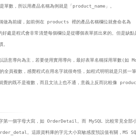
單數，所以用產品名稱為例就是「product_name」。
做為前綴，如前例在 products 裡的產品名稱欄位就會命名為
，如此做的好處是程式會非常清楚每個欄位是從哪個表單抓出來的。但是缺
慣。
語意導向為主，若要使用實用導向，最好表單名稱採用單數(如 Mov
erce 的全員複數，感覺程式在用名字就很奇怪，如程式明明就是只抓一
me 就覺的既不是複數，而且文法上也不通，意義上反而比較像 produc
單字第一個字母大寫，如 OrderDetail。而 MySQL 比較常見全
der_detal。這跟資料庫的字元大小寫敏感度預設值有關，MS SQ