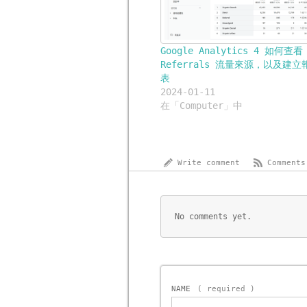
Google Analytics 4 如何查看
Referrals 流量來源，以及建立
表
2024-01-11
在「Computer」中
Write comment
Comments
No comments yet.
NAME
( required )