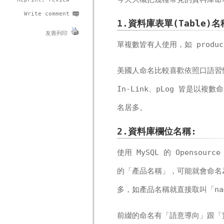
Write comment
1.資料庫表單(Table)名
友善列印
單複數皆有人使用，如 product
美國人命名比較喜歡依照口語習慣來用
In-Link、pLog 皆是以複
名居多。
2.資料庫欄位名稱:
使用 MySQL 的 Opensou
的「產品名稱」，可能就會命名為「pr
多，如產品名稱就直接取叫「na
前綴的命名有「語意導向」跟「實