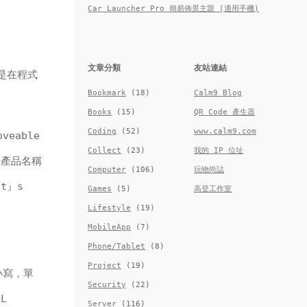
Car Launcher Pro 簡易佈景主題 (適用手機)
文章分類
友站連結
點是在程式
Bookmark
(18)
Calm9 Blog
Books
(15)
QR Code 產生器
Coding
(52)
www.calm9.com
eable
Collect
(23)
我的 IP 位址
筆產品名稱
Computer
(106)
玩物尚誌
t』s
Games
(5)
高登工作室
Lifestyle
(19)
MobileApp
(7)
Phone/Tablet
(8)
Project
(19)
部小寫，單
Security
(22)
L
Server
(116)