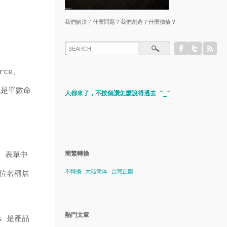
我們解決了什麼問題？我們創造了什麼價值？
rce、
人也是單數命
人都來了，不按個讚怎麼說得過去 ^_^
s 表單中
簡繁轉換
不轉換
大陆简体
台灣正體
純欄位名稱居
熱門文章
s 是產品