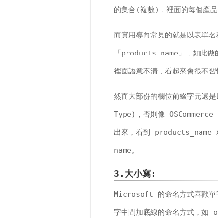
的集合(複數)，裡面的每個產品是
而實用導向常見的就是以表單名稱
「products_name」
裡面語意不清，看起來會很不習
然而大部份的欄位前綴字元還是以
Type)，否則像 OSComm
出來，看到 products_na
name。
3.大小寫:
Microsoft 的命名方式喜歡
字中間加底線的命名方式，如 or