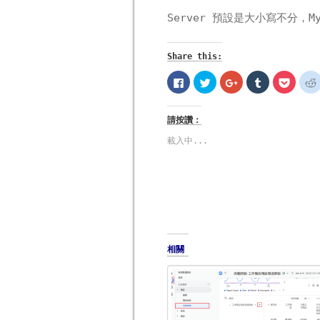
Server 預設是大小寫不分
Share this:
按
分
按
分
分
一
享
一
享
享
下
到
下
到
到
以
Twitter(在
以
Tumblr(在
Pocke
分
新
分
新
新
請按讚：
享
視
享
視
視
至
窗
到
窗
窗
Facebook(在
中
Google+
中
中
載入中...
新
開
(在
開
開
視
啟)
新
啟)
啟)
窗
視
中
窗
開
中
啟)
開
啟)
相關