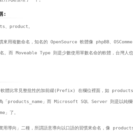
稱:
s、product。
複數命名，知名的 OpenSource 軟體像 phpBB、OSComme
數命名。而 Moveable Type 則是少數使用單數名命的軟體，台灣
rce 軟體比常見整批性的加前綴(Prefix) 在欄位裡面，如 product
oducts_name」而 Microsoft SQL Server 則是以
me」了。
用導向」二種，所謂語意導向以口語的習慣來命名，像 product