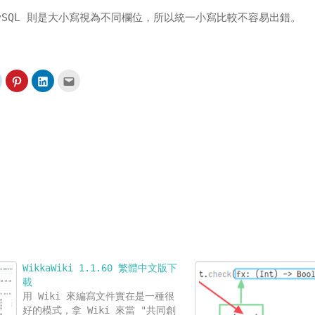
，MySQL 則是大小寫視為不同欄位，所以統一小寫比較不容易出錯。
分
分
分
點
享
享
享
這
到
到
到
裡
t(在
Reddit(在
Pinterest(在
LinkedIn(在
寄
新
新
新
給
視
視
視
朋
窗
窗
窗
友
中
中
中
(在
開
開
開
新
啟)
啟)
啟)
視
窗
中
開
啟)
WikkaWiki 1.1.60 繁體中文版下
載
用 Wiki 來編寫文件實在是一種很
好的模式，拿 Wiki 來當 "共同創