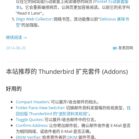
以在它的网站或行动装置上阅读储存的网页 (
Pocket 行动装置版
本
)。它会重新编排网页，让网页更加容易阅读。以前它的名字叫
“Read it Later”。
Diigo Web Collector
: 网络书签，其功能像以前“
Delicious 美味书
签
”的加强版。
继续阅读
→
2014-08-20
发表回响
本站推荐的 Thunderbird 扩充套件 (Addons)
好用的
Compact Headers
: 可以展开/收合邮件的档头。
Folder Pane View Switcher
: 切换邮件资料夹窗格的检视类型，
找
回旧版 Thunderbird 的“进阶资料夹检视”
。
Toggle Quotes
: 可以展开/收合邮件中的引言。
Confirm-Address
: 让你寄出邮件前，确认邮件收件者 E-Mail 是否
为相同网域，或收件者的 E-Mail 是否正确。
DKIM Verifier
: 检查寄件者的
DKIM
邮件签章。