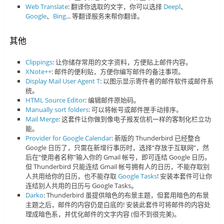
Web Translate
: 翻译你选取的文字，你可以选择
Deepl
、
Google
、
Bing
... 等翻译服务来帮你翻译。
其他
Clippings
: 让你储存常用的文字资料，方便贴上邮件内容。
XNote++
: 邮件的便利贴，方便你编写邮件的备注事项。
Display Mail User Agent T
: 以图示显示寄件者的邮件软件或邮件系
统。
HTML Source Editor
: 编辑邮件原始码。
Manually sort folders
: 可以将帐号或邮件匣手动排序。
Mail Merge
: 这套件让你做到像电子报发信机一样的客制化栏立功
能。
Provider for Google Calendar
: 新版的 Thunderbird 已经整合
Google 日历了，只需在新增行事历时，选择“存放于互联网”，然
后在“使用者名称”输入你的 Gmail 帐号，即可连结 Google 日历。
但 Thunderbird 只能连结 Gmail 帐号拥有人的日历，不能存取别
人共用给你的日历，也不能存取
Google Tasks
! 安装本套件可让你
连结别人共用的日历与 Google Tasks。
Darko
: Thunderbird 虽提供暗色的布景主题，但套用暗色的布景
主题之后，邮件的内容仍是白底的! 安装此套件可将邮件的内容处
理成暗色系，并优化邮件的文字内容 (但不到很完美)。