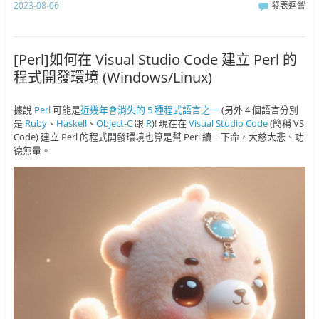
2023-08-06
發表迴響
[Perl]如何在 Visual Studio Code 建立 Perl 的
程式開發環境 (Windows/Linux)
據說
Perl
可能是
近幾年會消失的 5 種程式語言之一
(另外 4 個語言分別
是
Ruby
、
Haskell
、
Object-C
跟
R
)! 現在在
Visual Studio Code
(簡稱 VS
Code) 建立 Perl 的程式開發環境也算是幫 Perl 續一下命，大慈大悲、功
德無量。