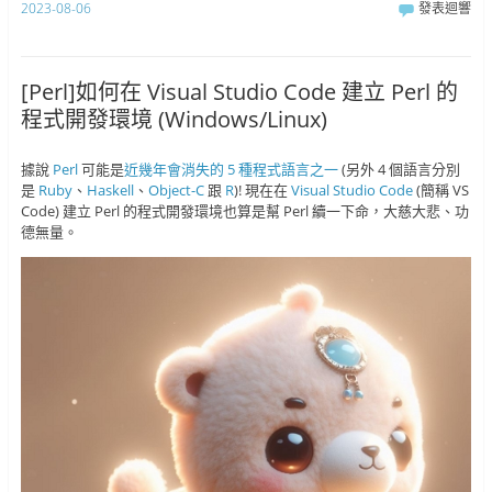
2023-08-06
發表迴響
[Perl]如何在 Visual Studio Code 建立 Perl 的
程式開發環境 (Windows/Linux)
據說
Perl
可能是
近幾年會消失的 5 種程式語言之一
(另外 4 個語言分別
是
Ruby
、
Haskell
、
Object-C
跟
R
)! 現在在
Visual Studio Code
(簡稱 VS
Code) 建立 Perl 的程式開發環境也算是幫 Perl 續一下命，大慈大悲、功
德無量。