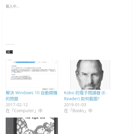
c
r
o
(
(
(
e
I
友
e
(
g
在
在
在
s
n
(
載入中...
b
在
l
新
新
新
t
(
在
o
新
e
視
視
視
(
在
新
o
視
+
窗
窗
窗
在
新
視
k
窗
(
中
中
中
新
視
窗
(
中
在
開
開
開
視
窗
中
在
開
新
啟
啟
啟
窗
中
開
新
啟
視
)
)
)
中
開
啟
視
)
窗
開
啟
)
窗
中
啟
)
中
開
)
開
啟
啟
)
)
相關
解決 Windows 10 自動開機
Kobo 的電子閱讀器 (E-
的問題
Reader) 如何截圖?
2017-02-12
2019-01-03
在「Computer」中
在「Books」中