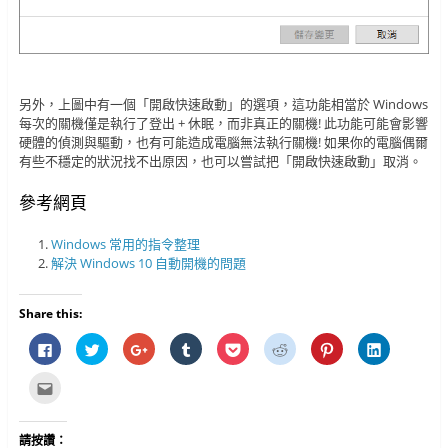
另外，上圖中有一個「開啟快速啟動」的選項，這功能相當於 Windows
每次的關機僅是執行了登出 + 休眠，而非真正的關機! 此功能可能會影響
硬體的偵測與驅動，也有可能造成電腦無法執行關機! 如果你的電腦偶爾
有些不穩定的狀況找不出原因，也可以嘗試把「開啟快速啟動」取消。
參考網頁
Windows 常用的指令整理
解決 Windows 10 自動開機的問題
Share this:
按
分
按
分
分
分
分
分
一
享
一
享
享
享
享
享
下
到
下
到
到
到
到
到
以
T
以
T
P
R
P
L
點
分
w
分
u
o
e
i
i
這
享
i
享
m
c
d
n
n
裡
至
t
到
b
k
d
t
k
寄
F
t
G
l
e
i
e
e
給
請按讚：
a
e
o
r
t
t
r
d
朋