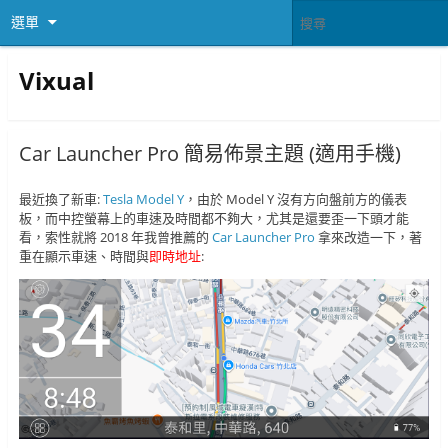
選單
Vixual
Car Launcher Pro 簡易佈景主題 (適用手機)
最近換了新車:
Tesla Model Y
，由於 Model Y 沒有方向盤前方的儀表
板，而中控螢幕上的車速及時間都不夠大，尤其是還要歪一下頭才能
看，索性就將 2018 年我曾推薦的
Car Launcher Pro
拿來改造一下，著
重在顯示車速、時間與
即時地址
: