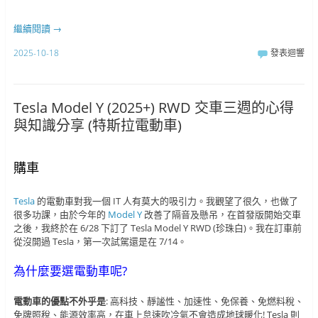
繼續閱讀
→
2025-10-18
發表迴響
Tesla Model Y (2025+) RWD 交車三週的心得
與知識分享 (特斯拉電動車)
購車
Tesla
的電動車對我一個 IT 人有莫大的吸引力。我觀望了很久，也做了
很多功課，由於今年的
Model Y
改善了隔音及懸吊，在首發版開始交車
之後，我終於在 6/28 下訂了 Tesla Model Y RWD (珍珠白)。我在訂車前
從沒開過 Tesla，第一次試駕還是在 7/14。
為什麼要選電動車呢?
電動車的優點不外乎是
: 高科技、靜謐性、加速性、免保養、免燃料稅、
免牌照稅、能源效率高，在車上怠速吹冷氣不會造成地球暖化! Tesla 則