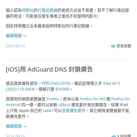
個人認為
特斯拉
的
行車記錄器
的使用方式並不直覺，若不了解行車記錄
器的用法，可能會在發生事故之後找不到當時的影片!
因此特地獨立出本篇來說明特斯拉的行車記錄器。
繼續閱讀
→
2025-09-21
發表迴響
[iOS]用 AdGuard DNS 封鎖廣告
過去我曾擁有過
第一代的 iPad (2010)
，最近趁降價入手
iPad Air 5
(2022) LTE 64GB
，價格只要
$16,888
。
我慣用的網頁瀏覽器是
Firefox
，原本以為
Firefox for iOS
跟
Firefox for
Android
的一樣，都可以安裝
uBlock
擴充套件來封鎖廣告，結果 iPad
上只有 Apple 自己的
Safari
可以
安裝擴充套件
，其它網頁瀏覽器都不能
裝擴充套件。
繼續閱讀
→
2024-09-01
1
則回覆