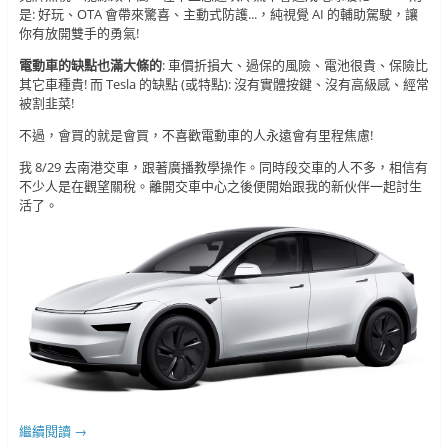
是: 好玩、OTA 會帶來驚喜、主動式防護...，純視覺 AI 的輔助駕駛，讓
你有放開雙手的勇氣!
電動車的缺點也滿大條的
: 車價折損大、過保的風險、電池很貴、保險比
其它車種貴! 而 Tesla 的缺點 (或特點): 沒有實體按鍵、沒有高級感、經常
被割韭菜!
不過，會買的就是會買，不喜歡電動車的人永遠會有里程焦慮!
我 8/29 去南港交車，跟著廣播教學操作。同時段交車的人不多，相信有
不少人是在觀望關稅。離開交車中心之後便開始跟我的新伙伴一起討生
活了。
繼續閱讀
→