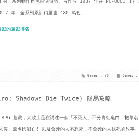
製作的一系列動作角色扮演遊戲。首作於 1987 年在 PC-8801 上
17 年，全系列累計銷量達 480 萬套。
遊戲的遊戲排名
。
Games
,
YS
Games
,
o: Shadows Die Twice) 簡易攻略
 RPG 遊戲，大致上是在講述一個「不死人」不分青紅皂白，把葦
入侵、葦名國滅亡! 以及會死的人不想死，不會死的人找死的故事