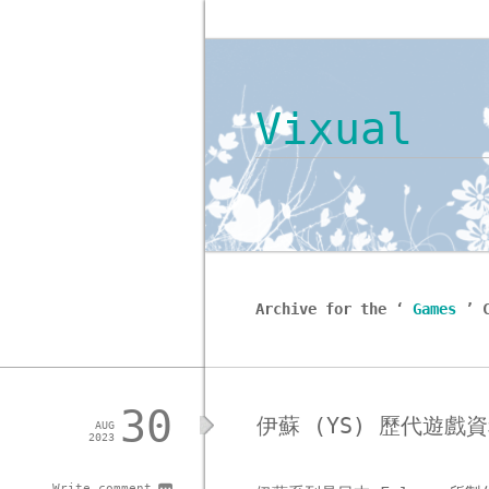
Vixual
Archive for the ‘
Games
’ 
30
伊蘇 (YS) 歷代遊戲
AUG
2023
Write comment