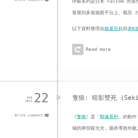
伊蘇系列是日本 Falcom 所
發展到多個遊戲平台上。截至 20
以下資料整理自
維基百科
與
老K
Read more
22
隻狼: 暗影雙死 (Sekir
AUG
2021
Write comment
《
隻狼
》是「
類魂系列
」的動作
城的將領殺光光，最終導致外敵