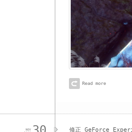
Read more
30
修正 GeForce Exp
NOV