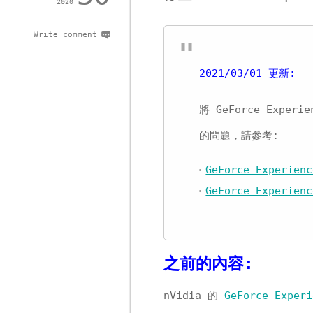
2020
Write comment
2021/03/01 更新:
將 GeForce Exper
的問題，請參考:
GeForce Experie
GeForce Experie
之前的內容:
nVidia 的
GeForce Experi