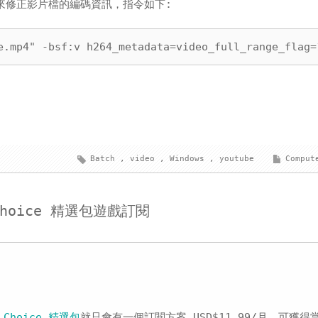
修正影片檔的編碼資訊，指令如下:
e.mp4" -bsf:v h264_metadata=video_full_range_flag=
Batch
,
video
,
Windows
,
youtube
Comput
 Choice 精選包遊戲訂閱
，
Choice 精選包
就只會有一個訂閱方案 USD$11.99/月，可獲得