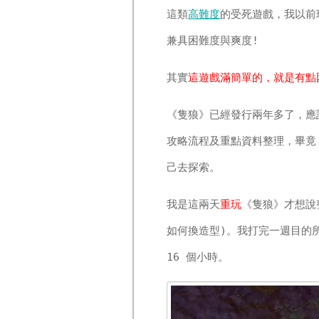
這類
高難度
的受死遊戲，我以前
兼具困難度與爽度!
其實
這遊戲滿簡單的，就是有點
《隻狼》已經發行兩年多了，應
攻略流程及重點資料整理，畢竟
己去探索。
我是這兩天
重玩
《隻狼》才想說
如何換造型)。我打完一週目的
16 個小時。