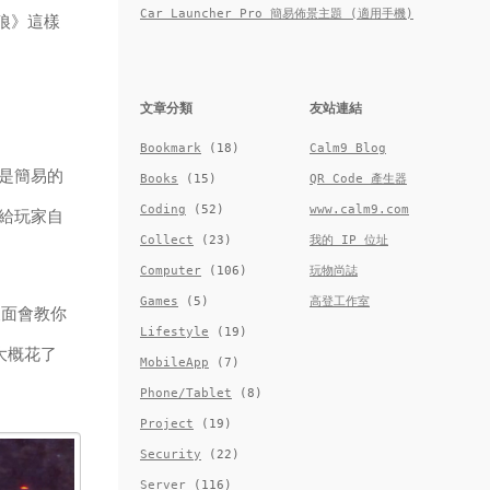
Car Launcher Pro 簡易佈景主題 (適用手機)
狼》這樣
文章分類
友站連結
Bookmark
(18)
Calm9 Blog
是簡易的
Books
(15)
QR Code 產生器
Coding
(52)
www.calm9.com
給玩家自
Collect
(23)
我的 IP 位址
Computer
(106)
玩物尚誌
Games
(5)
高登工作室
後面會教你
Lifestyle
(19)
大概花了
MobileApp
(7)
Phone/Tablet
(8)
Project
(19)
Security
(22)
Server
(116)