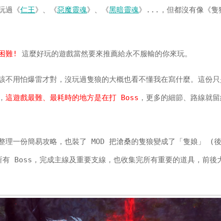
玩過《
仁王
》、《
惡魔靈魂
》、《
黑暗靈魂
》...，但都沒有像《隻
困難!
這麼好玩的遊戲當然要來推薦給永不服輸的你來玩。
該不用怕爆雷才對，沒玩過隻狼的大概也看不懂我在寫什麼。這份只
，
這遊戲最難、最耗時的地方是在打 Boss
，更多的細節、路線就留
整理一份簡易攻略，也裝了 MOD 把滄桑的隻狼變成了「隻娘」 (
所有 Boss，完成主線及重要支線，也收集完所有重要的道具，前後