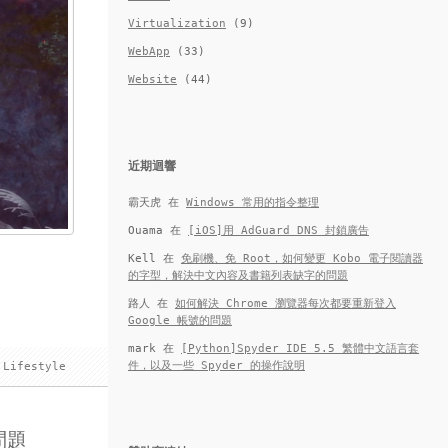
Virtualization
(9)
WebApp
(33)
Website
(44)
近期迴響
霸天虎
在
Windows 常用的指令整理
Ouama
在
[iOS]用 AdGuard DNS 封鎖廣告
Kell
在
免刷機、免 Root，如何變更 Kobo 電子閱讀器
的字型，解決中文內容及書籍列表缺字的問題
路人
在
如何解決 Chrome 瀏覽器每次都要重新登入
Google 帳號的問題
mark
在
[Python]Spyder IDE 5.5 繁體中文語言套
件，以及一些 Spyder 的操作說明
Lifestyle
問題