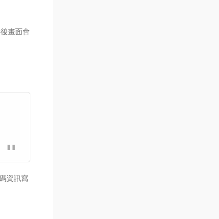
後畫面會
編碼資訊寫