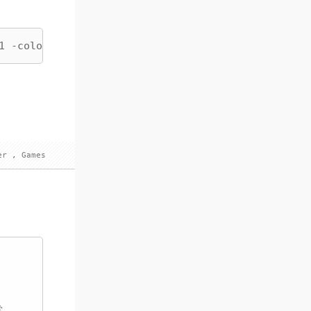
1 -color_primaries bt709 -color_trc bt709 -colors
er
,
Games
當