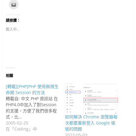
以
T
以
T
P
R
P
L
點
分
w
分
u
o
e
i
i
這
享
i
享
m
c
d
n
n
裡
至
t
到
b
k
d
t
k
寄
F
t
G
l
e
i
e
e
給
請按讚：
a
e
o
r
t
t
r
d
朋
c
r
o
(
(
(
e
I
友
e
(
g
在
在
在
s
n
(
載入中...
b
在
l
新
新
新
t
(
在
o
新
e
視
視
視
(
在
新
o
視
+
窗
窗
窗
在
新
視
k
窗
(
中
中
中
新
視
窗
(
中
在
開
開
開
視
窗
中
在
開
新
啟
啟
啟
窗
中
開
新
啟
視
)
)
)
中
開
啟
視
)
窗
開
啟
)
窗
中
啟
)
中
開
)
開
啟
啟
)
)
相關
[轉載][PHP]PHP 使用無限生
命期 Session 的方法
轉載自: 中文 PHP 資訊站 在
PHP4.0中加入了對Session
的支援，方便了我們很多程
式，比…
如何解決 Chrome 瀏覽器每
2005-02-25
次都要重新登入 Google 帳
在「Coding」中
號的問題
2022-05-03