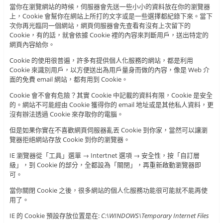
當你在瀏覽網站的時候，伺服器會先送一些小小的資料放在你的瀏覽器
上，Cookie 會幫你在網站上所打的文字或是一些選擇都紀錄下來。當下
次你再光臨同一個網站，網頁伺服器會先查看有沒有上次留下的
Cookie，有的話，就會依據 Cookie 裡的內容來判斷用戶，送出特定的
網頁內容給你。
Cookie 的使用很普遍，許多有提供個人化服務的網站，都是利用
Cookie 來識別用戶，以方便送出為用戶量身而做的內容，像是 Web 介
面的免費 email 網站，都有用到 Cookie。
Cookie 會不會有危險？其實 Cookie 中記載的資料有限，Cookie 是安全
的。網站不可能經由 Cookie 獲得你的 email 地址或是其他私人資料，更
沒有辦法透過 Cookie 來存取你的電腦。
但是如果你實在不喜歡網頁伺服器亂丟 Cookie 到你家，當然可以讓瀏
覽器拒絕網站存放 Cookie 到你的瀏覽器。
IE 瀏覽器從「工具」選單 → Intertnet 選項 → 安全性，按「自訂層
級」，到 Cookie 的部分，全都設為「關閉」，再重新啟動瀏覽器即
可。
當你關閉 Cookie 之後，很多網站的個人化服務功能很可能就不能再使
用了。
IE 的 Cookie 預設存放位置是在:
C:\WINDOWS\Temporary Internet Files