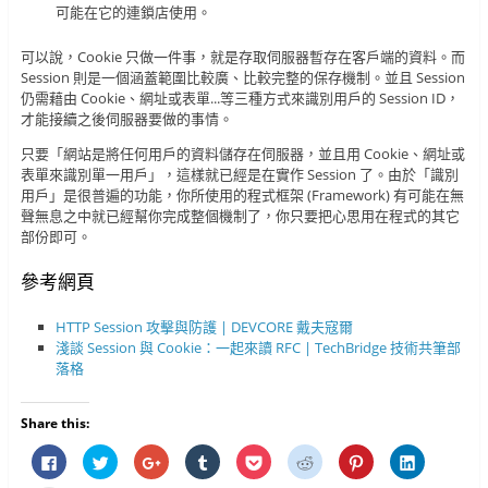
可能在它的連鎖店使用。
可以說，Cookie 只做一件事，就是存取伺服器暫存在客戶端的資料。而
Session 則是一個涵蓋範圍比較廣、比較完整的保存機制。並且 Session
仍需藉由 Cookie、網址或表單...等三種方式來識別用戶的 Session ID，
才能接續之後伺服器要做的事情。
只要「網站是將任何用戶的資料儲存在伺服器，並且用 Cookie、網址或
表單來識別單一用戶」，這樣就已經是在實作 Session 了。由於「識別
用戶」是很普遍的功能，你所使用的程式框架 (Framework) 有可能在無
聲無息之中就已經幫你完成整個機制了，你只要把心思用在程式的其它
部份即可。
參考網頁
HTTP Session 攻擊與防護 | DEVCORE 戴夫寇爾
淺談 Session 與 Cookie：一起來讀 RFC | TechBridge 技術共筆部
落格
Share this:
按
分
按
分
分
分
分
分
一
享
一
享
享
享
享
享
下
到
下
到
到
到
到
到