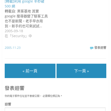
[轉載]利用 google 半秒破
500 網
轉載自: 黑客基地 其實
google 搜尋器變了駭客工具
也不是新聞，老手早亦用
到，新手的也可來試試…
2005-09-18
在「Security」中
2005-11-23
發表迴響
« 前一頁
下一頁 »
發表迴響
你的電子郵件位址並不會被公開。
必要欄位標記為
*
迴響