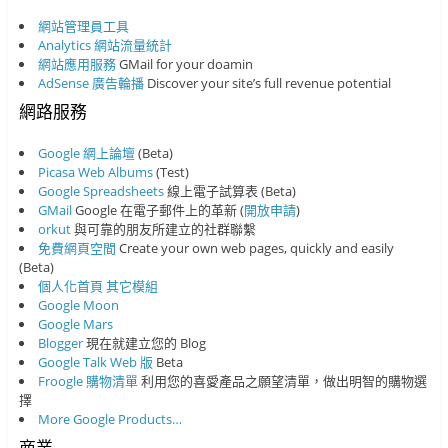
網站管理員工具
Analytics 網站流量統計
網站應用服務
GMail for your doamin
AdSense 廣告輪播
Discover your site’s full revenue potential
網路服務
Google 網上論壇
(Beta)
Picasa Web Albums
(Test)
Google Spreadsheets
線上電子試算表 (Beta)
GMail
Google 在電子郵件上的革新 (
開放申請
)
orkut
與可靠的朋友所建立的社群聯繫
免費網頁空間
Create your own web pages, quickly and easily
(Beta)
個人化首頁
其它模組
Google Moon
Google Mars
Blogger
現在就建立您的 Blog
Google Talk Web 版
Beta
Froogle 購物清單
利用您的喜愛產品之願望清單，做出明智的購物選
擇
More Google Products…
商業