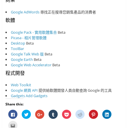
Google AdWords
尋找正在搜尋您銷售產品的消費者
軟體
Google Pack - 實用軟體集合
Beta
Picasa - 相片管理軟體
Desktop
Beta
ToolBar
Google Talk
Web 版
Beta
Google Earth
Beta
Google Web Accelerator
Beta
程式開發
Web Toolkit
Google 網頁 API
提供給軟體開發人員自動查詢 Google 的工具
Gadgets
Add Gadgets
Share this:
按
分
按
分
分
分
分
分
一
享
一
享
享
享
享
享
下
到
下
到
到
到
到
到
以
T
以
T
P
R
P
L
點
分
w
分
u
o
e
i
i
這