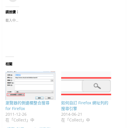
享
i
享
m
c
d
n
n
裡
至
t
到
b
k
d
t
k
寄
F
t
G
l
e
i
e
e
給
請按讚：
a
e
o
r
t
t
r
d
朋
c
r
o
(
(
(
e
I
友
e
(
g
在
在
在
s
n
(
載入中...
b
在
l
新
新
新
t
(
在
o
新
e
視
視
視
(
在
新
o
視
+
窗
窗
窗
在
新
視
k
窗
(
中
中
中
新
視
窗
(
中
在
開
開
開
視
窗
中
在
開
新
啟
啟
啟
窗
中
開
新
啟
視
)
)
)
中
開
啟
視
)
窗
開
啟
)
窗
中
啟
)
中
開
)
開
啟
啟
)
)
相關
瀏覽器的側邊欄整合搜尋
如何自訂 Firefox 網址列的
for Firefox
搜尋引擎
2011-12-26
2014-06-21
在「Collect」中
在「Collect」中