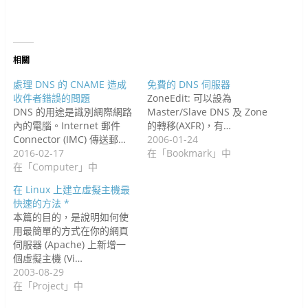
在
開
新
啟
啟
啟
窗
中
開
新
啟
視
)
)
)
中
開
啟
視
)
窗
開
啟
)
窗
中
啟
)
中
開
)
開
啟
啟
)
)
相關
處理 DNS 的 CNAME 造成
免費的 DNS 伺服器
收件者錯誤的問題
ZoneEdit: 可以設為
DNS 的用途是識別網際網路
Master/Slave DNS 及 Zone
內的電腦。Internet 郵件
的轉移(AXFR)，有…
Connector (IMC) 傳送郵…
2006-01-24
2016-02-17
在「Bookmark」中
在「Computer」中
在 Linux 上建立虛擬主機最
快速的方法 *
本篇的目的，是說明如何使
用最簡單的方式在你的網頁
伺服器 (Apache) 上新增一
個虛擬主機 (Vi…
2003-08-29
在「Project」中