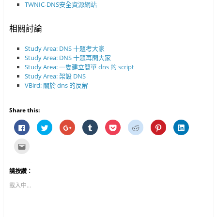
TWNIC-DNS安全資源網站
相關討論
Study Area: DNS 十題考大家
Study Area: DNS 十題再問大家
Study Area: 一隻建立簡單 dns 的 script
Study Area: 架設 DNS
VBird: 關於 dns 的反解
Share this:
按
分
按
分
分
分
分
分
一
享
一
享
享
享
享
享
下
到
下
到
到
到
到
到
以
T
以
T
P
R
P
L
點
分
w
分
u
o
e
i
i
這
享
i
享
m
c
d
n
n
裡
至
t
到
b
k
d
t
k
寄
F
t
G
l
e
i
e
e
給
請按讚：
a
e
o
r
t
t
r
d
朋
c
r
o
(
(
(
e
I
友
e
(
g
在
在
在
s
n
(
載入中...
b
在
l
新
新
新
t
(
在
o
新
e
視
視
視
(
在
新
o
視
+
窗
窗
窗
在
新
視
k
窗
(
中
中
中
新
視
窗
(
中
在
開
開
開
視
窗
中