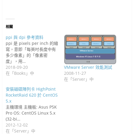
在
開
新
啟
啟
啟
窗
中
開
新
啟
視
)
)
)
中
開
啟
視
)
窗
開
啟
)
窗
中
啟
)
中
開
)
開
啟
啟
)
)
相關
ppi 與 dpi 參考資料
ppi 是 pixels per inch 的縮
寫，意即「每英吋長度中有
多少像素」的「像素密
度」，用…
2018-09-20
VMware Server 效能測試
在「Books」中
2008-11-27
在「Server」中
安裝磁碟陣列卡 HighPoint
RocketRaid 620 於 CentOS
5.x
主機環境 主機板: Asus P5K
Pro OS: CentOS Linux 5.x
(32-bi…
2012-12-02
在「Server」中