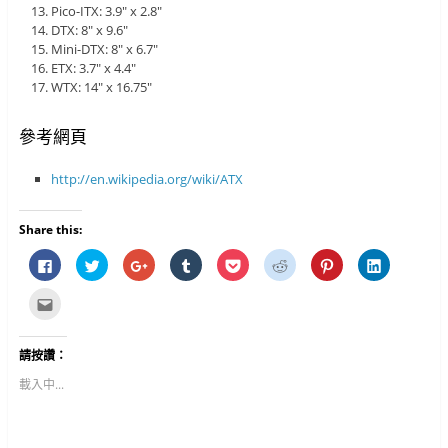
Pico-ITX: 3.9″ x 2.8″
DTX: 8″ x 9.6″
Mini-DTX: 8″ x 6.7″
ETX: 3.7″ x 4.4″
WTX: 14″ x 16.75″
參考網頁
http://en.wikipedia.org/wiki/ATX
Share this:
按
分
按
分
分
分
分
分
一
享
一
享
享
享
享
享
下
到
下
到
到
到
到
到
以
T
以
T
P
R
P
L
點
分
w
分
u
o
e
i
i
這
享
i
享
m
c
d
n
n
裡
至
t
到
b
k
d
t
k
寄
F
t
G
l
e
i
e
e
給
請按讚：
a
e
o
r
t
t
r
d
朋
c
r
o
(
(
(
e
I
友
e
(
g
在
在
在
s
n
(
載入中...
b
在
l
新
新
新
t
(
在
o
新
e
視
視
視
(
在
新
o
視
+
窗
窗
窗
在
新
視
k
窗
(
中
中
中
新
視
窗
(
中
在
開
開
開
視
窗
中