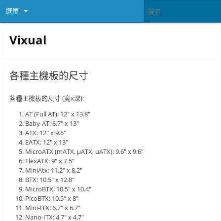
選單
Vixual
各種主機板的尺寸
各種主機板的尺寸 (寬x深):
AT (Full AT): 12″ x 13.8″
Baby-AT: 8.7″ x 13″
ATX: 12″ x 9.6″
EATX: 12″ x 13″
MicroATX (mATX, µATX, uATX): 9.6″ x 9.6″
FlexATX: 9″ x 7.5″
MiniAtx: 11.2″ x 8.2″
BTX: 10.5″ x 12.8″
MicroBTX: 10.5″ x 10.4″
PicoBTX: 10.5″ x 8″
Mini-ITX: 6.7″ x 6.7″
Nano-ITX: 4.7″ x 4.7″