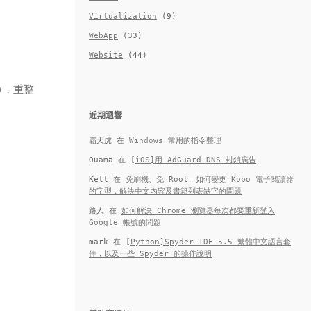
Virtualization
(9)
WebApp
(33)
Website
(44)
)，重整
近期迴響
霸天虎
在
Windows 常用的指令整理
Ouama
在
[iOS]用 AdGuard DNS 封鎖廣告
Kell
在
免刷機、免 Root，如何變更 Kobo 電子閱讀器
的字型，解決中文內容及書籍列表缺字的問題
路人
在
如何解決 Chrome 瀏覽器每次都要重新登入
Google 帳號的問題
mark
在
[Python]Spyder IDE 5.5 繁體中文語言套
件，以及一些 Spyder 的操作說明