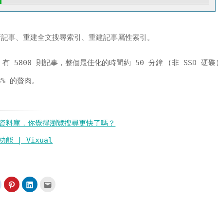
會更新記事、重建全文搜尋索引、重建記事屬性索引。
有 5800 則記事，整個最佳化的時間約 50 分鐘 (非 SSD 硬碟
3% 的贅肉。
圖文資料庫，你覺得瀏覽搜尋更快了嗎？
功能 | Vixual
分
分
分
點
享
享
享
這
到
到
到
裡
t(在
Reddit(在
Pinterest(在
LinkedIn(在
寄
新
新
新
給
視
視
視
朋