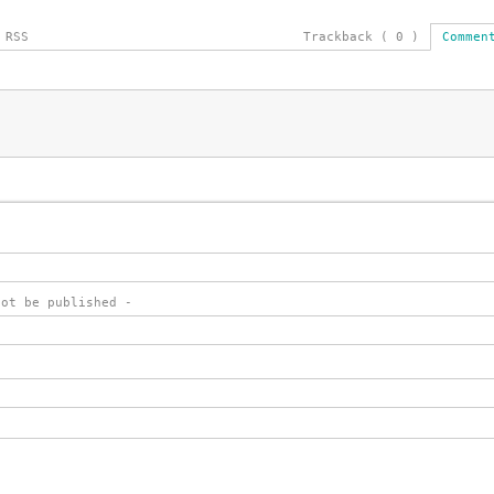
 RSS
Trackback ( 0 )
Commen
not be published -