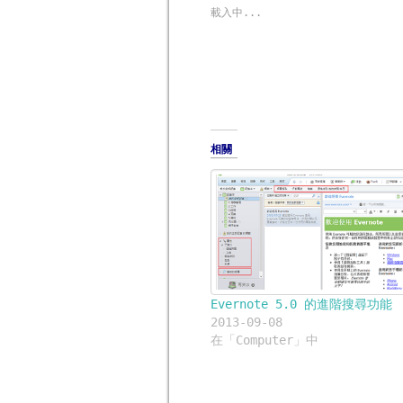
至
窗
到
窗
窗
Facebook(在
中
Google+
中
中
載入中...
新
開
(在
開
開
視
啟)
新
啟)
啟)
窗
視
中
窗
開
中
啟)
開
啟)
相關
Evernote 5.0 的進階搜尋功能
2013-09-08
在「Computer」中