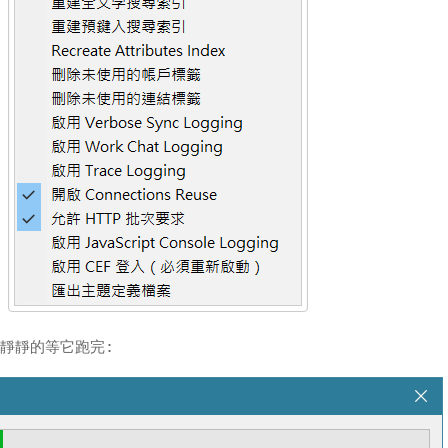
靜靜的等它跑完: