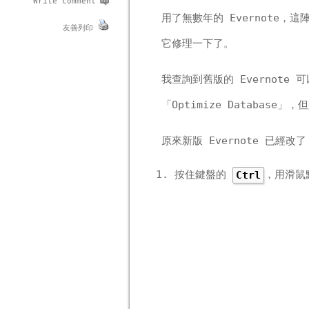
Write comment
用了無數年的 Evernote
友善列印
它修理一下了。
我查詢到舊版的 Evernote
「Optimize Database
原來新版 Evernote 已經改了
按住鍵盤的
，用滑鼠
Ctrl