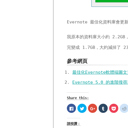
Evernote 最佳化資料庫
我原本的資料庫大小約 2.2GB，
完變成 1.7GB，大約減掉了 2
參考網頁
最佳化Evernote軟體端
Evernote 5.0 的進階搜尋
Share this:
按
分
按
分
分
一
享
一
享
享
下
到
下
到
到
以
Twitter(在
以
Tumblr(在
Pocke
分
新
分
新
新
請按讚：
享
視
享
視
視