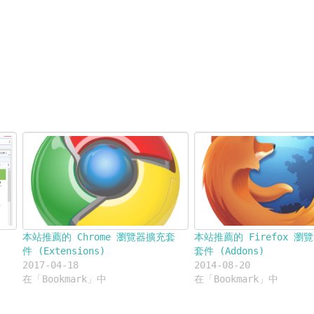
窗
窗
窗
友
中
中
中
(在
開
開
開
新
啟)
啟)
啟)
視
窗
中
開
啟)
本站推薦的 Chrome 瀏覽器擴充套
本站推薦的 Firefox 瀏
件 (Extensions)
套件 (Addons)
2017-04-18
2014-08-20
在「Bookmark」中
在「Bookmark」中