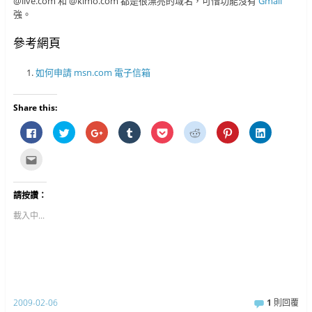
@live.com 和 @kimo.com 都是很漂亮的域名，可惜功能沒有
Gmail
強。
參考網頁
如何申請 msn.com 電子信箱
Share this:
按
分
按
分
分
分
分
分
一
享
一
享
享
享
享
享
下
到
下
到
到
到
到
到
以
T
以
T
P
R
P
L
點
分
w
分
u
o
e
i
i
這
享
i
享
m
c
d
n
n
裡
至
t
到
b
k
d
t
k
寄
F
t
G
l
e
i
e
e
給
請按讚：
a
e
o
r
t
t
r
d
朋
c
r
o
(
(
(
e
I
友
e
(
g
在
在
在
s
n
(
載入中...
b
在
l
新
新
新
t
(
在
o
新
e
視
視
視
(
在
新
o
視
+
窗
窗
窗
在
新
視
k
窗
(
中
中
中
新
視
窗
(
中
在
開
開
開
視
窗
中
在
開
新
啟
啟
啟
窗
中
開
新
啟
視
)
)
)
中
開
啟
視
)
窗
開
啟
)
窗
中
啟
)
中
開
)
2009-02-06
1
則回覆
開
啟