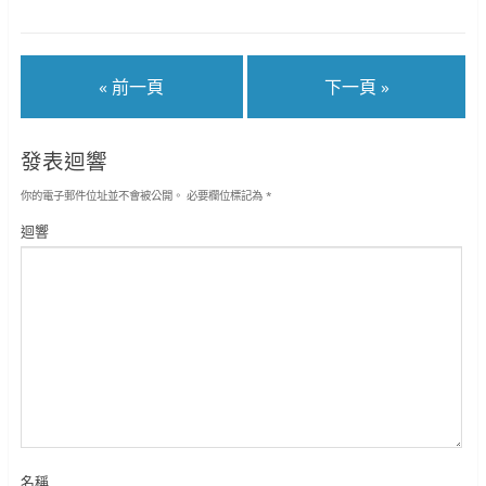
啟
)
)
« 前一頁
下一頁 »
發表迴響
你的電子郵件位址並不會被公開。
必要欄位標記為
*
迴響
名稱