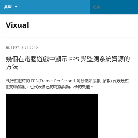
選單
Vixual
每月封存:
七月 2019
幾個在電腦遊戲中顯示 FPS 與監測系統資源的
方法
執行遊戲時的 FPS (Frames Per Second, 每秒顯示張數, 幀數) 代表玩遊
戲的順暢度，也代表自己的電腦與顯示卡的效能。